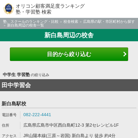
オリコン顧客満足度ランキング
塾・学習塾 検索
塾、スクールのランキング・比較
校舎検索
広島県の駅・市区町村から探す
新白島周辺の校舎一覧
新白島周辺の校舎
目的から絞り込む
中学生 学習塾
の絞り込み
田中学習会
新白島駅校
082-222-4441
広島県広島市中区西白島町12-3 第2セレンビル1F
JR山陽本線(三原～岩国) 新白島より 徒歩 約4分