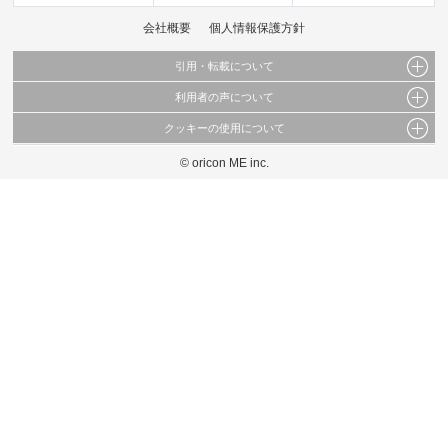
会社概要
個人情報保護方針
引用・転載について
利用者の声について
当サイトで公開されている情報（文字、写真、イラスト、画像データ等）及びこれらの配
置・編集および構造などについての著作権は株式会社oricon MEに帰属しております。
クッキーの使用について
当サイトに掲載している内容はすべてサービスの利用者が提出された見解・感想です。
これらの情報を権利者の許可なく無断転載・複製などの二次利用を行うことは固く禁じて
弊社が内容について正確性を含め一切保証するものではありません。
おります。
© oricon ME inc.
このサイトでは Cookie を使用して、ユーザーに合わせたコンテンツや広告の表示、ソー
弊社の見解・ 意見ではないことをご理解いただいた上でご覧ください。
シャル メディア機能の提供、広告の表示回数やクリック数の測定を行っています。
また、ユーザーによるサイトの利用状況についても情報を収集し、ソーシャル メディア
や広告配信、データ解析の各パートナーに提供しています。
各パートナーは、この情報とユーザーが各パートナーに提供した他の情報や、ユーザーが
各パートナーのサービスを使用したときに収集した他の情報を組み合わせて使用すること
があります。