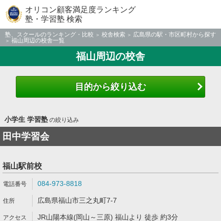
オリコン顧客満足度ランキング
塾・学習塾 検索
塾、スクールのランキング・比較
校舎検索
広島県の駅・市区町村から探す
福山周辺の校舎一覧
福山周辺の校舎
目的から絞り込む
小学生 学習塾
の絞り込み
田中学習会
福山駅前校
084-973-8818
広島県福山市三之丸町7-7
JR山陽本線(岡山～三原) 福山より 徒歩 約3分