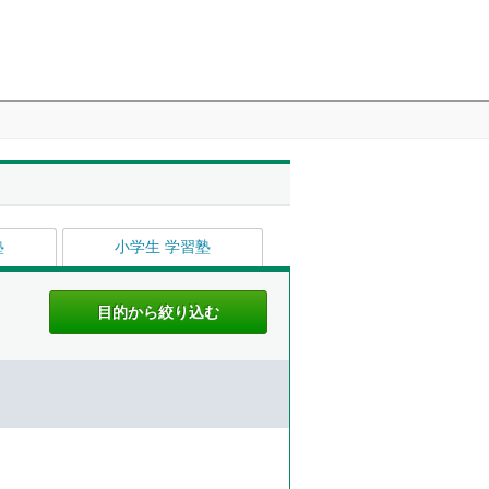
塾
小学生 学習塾