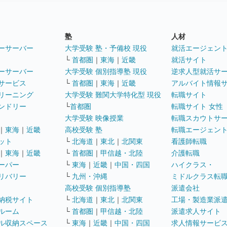
塾
人材
ーサーバー
大学受験 塾・予備校 現役
就活エージェン
└
首都圏
｜
東海
｜
近畿
就活サイト
ーサーバー
大学受験 個別指導塾 現役
逆求人型就活サ
サービス
└
首都圏
｜
東海
｜
近畿
アルバイト情報
リーニング
大学受験 難関大学特化型 現役
転職サイト
ンドリー
└
首都圏
転職サイト 女性
大学受験 映像授業
転職スカウトサ
｜
東海
｜
近畿
高校受験 塾
転職エージェン
ット
└
北海道
｜
東北
｜
北関東
看護師転職
｜
東海
｜
近畿
└
首都圏
｜
甲信越・北陸
介護転職
ーパー
└
東海
｜
近畿
｜
中国・四国
ハイクラス・
リバリー
└
九州・沖縄
ミドルクラス転
高校受験 個別指導塾
派遣会社
納税サイト
└
北海道
｜
東北
｜
北関東
工場・製造業派
ルーム
└
首都圏
｜
甲信越・北陸
派遣求人サイト
ル収納スペース
└
東海
｜
近畿
｜
中国・四国
求人情報サービ