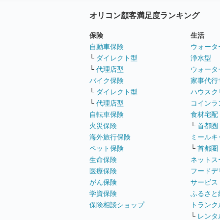
オリコン顧客満足度ランキング
保険
生活
自動車保険
ウォータ
└
ダイレクト型
浄水型
└
代理店型
ウォータ
バイク保険
家事代行
└
ダイレクト型
ハウスク
└
代理店型
コインラ
自転車保険
食材宅配
火災保険
└
首都圏
海外旅行保険
ミールキ
ペット保険
└
首都圏
生命保険
ネットス
医療保険
フードデ
がん保険
サービス
学資保険
ふるさと
保険相談ショップ
トランク
└
レンタ