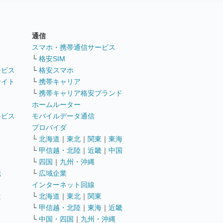
通信
ト
スマホ・携帯通信サービス
└
格安SIM
ービス
└
格安スマホ
サイト
└
携帯キャリア
└
携帯キャリア格安ブランド
ホームルーター
ービス
モバイルデータ通信
ト
プロバイダ
└
北海道
｜
東北
｜
関東
｜
東海
└
甲信越・北陸
｜
近畿
｜
中国
└
四国
｜
九州・沖縄
職
└
広域企業
インターネット回線
遣
└
北海道
｜
東北
｜
関東
└
甲信越・北陸
｜
東海
｜
近畿
ス
└
中国・四国
｜
九州・沖縄