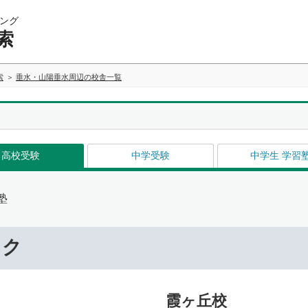
ング
索
索
垂水・山陽垂水周辺の校舎一覧
高校受験
中学受験
中学生 学習
塾
ック
霞ヶ丘校