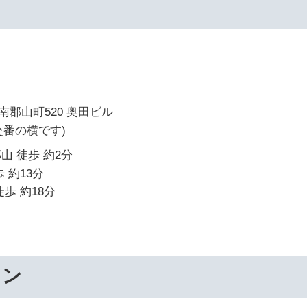
イ
郡山町520 奥田ビル
交番の横です)
山 徒歩 約2分
 約13分
歩 約18分
ワン