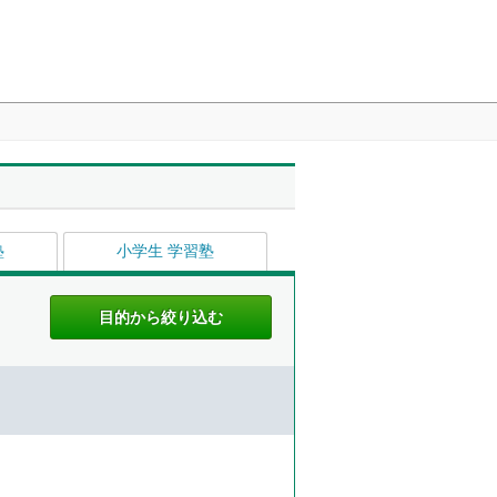
塾
小学生 学習塾