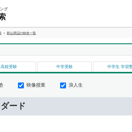
ング
索
索
郡山周辺の校舎一覧
高校受験
中学受験
中学生 学習
塾
映像授業
浪人生
ンダード