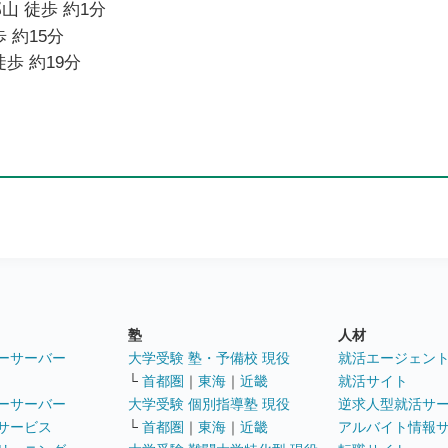
山 徒歩 約1分
 約15分
歩 約19分
塾
人材
ーサーバー
大学受験 塾・予備校 現役
就活エージェン
└
首都圏
｜
東海
｜
近畿
就活サイト
ーサーバー
大学受験 個別指導塾 現役
逆求人型就活サ
サービス
└
首都圏
｜
東海
｜
近畿
アルバイト情報