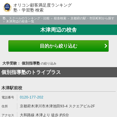
オリコン顧客満足度ランキング
塾・学習塾 検索
塾、スクールのランキング・比較
校舎検索
京都府の駅・市区町村から探す
木津周辺の校舎一覧
木津周辺の校舎
目的から絞り込む
大学受験： 個別指導塾
の絞り込み
個別指導塾のトライプラス
木津駅前校
0120-177-202
京都府木津川市木津池田93-4 スクエアビル2F
大和路線 木津より 徒歩 約5分