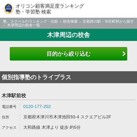
オリコン顧客満足度ランキング
塾・学習塾 検索
塾、スクールのランキング・比較
校舎検索
京都府の駅・市区町村から探す
木津周辺の校舎一覧
木津周辺の校舎
目的から絞り込む
個別指導塾のトライプラス
木津駅前校
0120-177-202
京都府木津川市木津池田93-4 スクエアビル2F
大和路線 木津より 徒歩 約5分