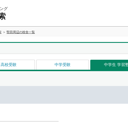
ング
索
索
堅田周辺の校舎一覧
高校受験
中学受験
中学生 学習