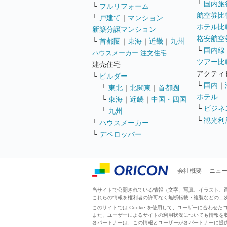
└
国内旅
└
フルリフォーム
航空券比
└
戸建て
｜
マンション
ホテル比
新築分譲マンション
格安航空券
└
首都圏
｜
東海
｜
近畿
｜
九州
└
国内線
ハウスメーカー 注文住宅
ツアー比
建売住宅
アクティ
└
ビルダー
└
国内
｜
└
東北
｜
北関東
｜
首都圏
ホテル
└
東海
｜
近畿
｜
中国・四国
└
ビジネ
└
九州
└
観光利
└
ハウスメーカー
└
デベロッパー
会社概要
ニュ
当サイトで公開されている情報（文字、写真、イラスト、画像
これらの情報を権利者の許可なく無断転載・複製などの二
このサイトでは Cookie を使用して、ユーザーに合わ
また、ユーザーによるサイトの利用状況についても情報を
各パートナーは、この情報とユーザーが各パートナーに提