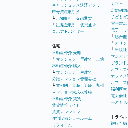
カフェ
キャッシュレス決済アプリ
定額制動
暗号資産取引所
子ども写
└
現物取引（仮想通貨）
電子書籍
└
証拠金取引（仮想通貨）
電子コミ
ロボアドバイザー
└
総合型
└
オリジ
住宅
└
出版社
不動産仲介 売却
マンガア
└
マンション
｜
戸建て
｜
土地
ブランド
不動産仲介 購入
オフィス
└
マンション
｜
戸建て
オフィス
分譲マンション管理会社
オフィス
└
首都圏
｜
東海
｜
近畿
｜
九州
福利厚生
マンション大規模修繕
電力会社
不動産仲介 賃貸
子ども見
賃貸情報サイト
賃貸マンション
トラベル
住宅設備ショールーム
旅行予約
リフォーム