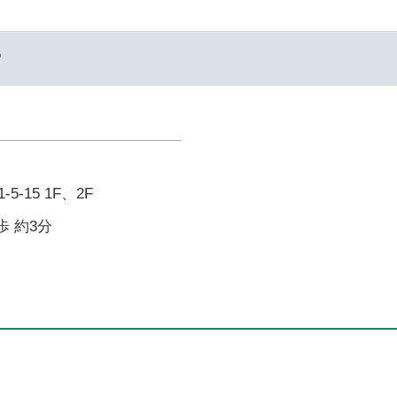
ー
-15 1F、2F
歩 約3分