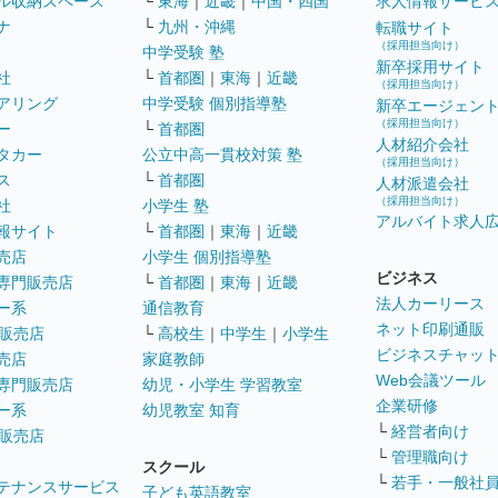
ル収納スペース
└
東海
｜
近畿
｜
中国・四国
求人情報サービ
ナ
└
九州・沖縄
転職サイト
（採用担当向け）
中学受験 塾
新卒採用サイト
社
└
首都圏
｜
東海
｜
近畿
（採用担当向け）
アリング
中学受験 個別指導塾
新卒エージェン
（採用担当向け）
ー
└
首都圏
人材紹介会社
タカー
公立中高一貫校対策 塾
（採用担当向け）
ス
└
首都圏
人材派遣会社
（採用担当向け）
社
小学生 塾
アルバイト求人
報サイト
└
首都圏
｜
東海
｜
近畿
売店
小学生 個別指導塾
ビジネス
専門販売店
└
首都圏
｜
東海
｜
近畿
法人カーリース
ー系
通信教育
ネット印刷通販
販売店
└
高校生
｜
中学生
｜
小学生
ビジネスチャッ
売店
家庭教師
Web会議ツール
専門販売店
幼児・小学生 学習教室
企業研修
ー系
幼児教室 知育
└
経営者向け
販売店
└
管理職向け
スクール
└
若手・一般社
テナンスサービス
子ども英語教室