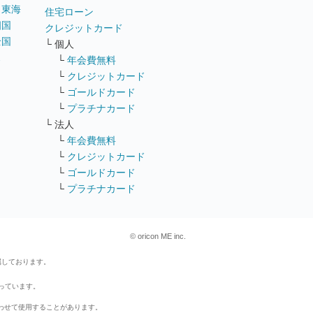
｜
東海
住宅ローン
四国
クレジットカード
全国
└ 個人
ス
└
年会費無料
└
クレジットカード
└
ゴールドカード
└
プラチナカード
└ 法人
└
年会費無料
└
クレジットカード
└
ゴールドカード
└
プラチナカード
© oricon ME inc.
属しております。
行っています。
わせて使用することがあります。