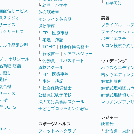
└
新卒向け
└
幼児
｜
小学生
画配信サービス
英会話教室
真スタジオ
美容
オンライン英会話
サービス
ブライダルエス
通信講座
ックサービス
フェイシャルエ
└
FP
｜
医療事務
ボディエステ
└
宅建
｜
簿記
ナル作品限定型
サロン検索予約
└
TOEIC
｜
社会保険労務士
└
行政書士
｜
ケアマネジャー
プリ オリジナル
└
公務員
｜
ITパスポート
ウエディング
品買取 店舗
資格スクール
ハウスウエディ
引越し
└
FP
｜
医療事務
格安ウエディン
通販
└
宅建
｜
簿記
結婚相談所
複合機
└
社会保険労務士
結婚式場相談カ
サービス
公務員試験予備校
結婚式場情報サ
 小売
法人向け英会話スクール
マッチングアプ
守りGPS
子どもプログラミング教室
レジャー
スポーツ&ヘルス
映画館
サイト
フィットネスクラブ
└
北海道
｜
東北