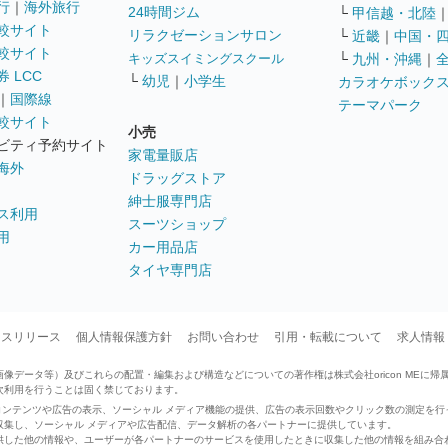
行
｜
海外旅行
24時間ジム
└
甲信越・北陸
較サイト
リラクゼーションサロン
└
近畿
｜
中国・
較サイト
キッズスイミングスクール
└
九州・沖縄
｜
 LCC
└
幼児
｜
小学生
カラオケボック
｜
国際線
テーマパーク
較サイト
小売
ビティ予約サイト
家電量販店
海外
ドラッグストア
紳士服専門店
ス利用
スーツショップ
用
カー用品店
タイヤ専門店
ースリリース
個人情報保護方針
お問い合わせ
引用・転載について
求人情報
データ等）及びこれらの配置・編集および構造などについての著作権は株式会社oricon MEに帰
次利用を行うことは固く禁じております。
せたコンテンツや広告の表示、ソーシャル メディア機能の提供、広告の表示回数やクリック数の測定を
収集し、ソーシャル メディアや広告配信、データ解析の各パートナーに提供しています。
供した他の情報や、ユーザーが各パートナーのサービスを使用したときに収集した他の情報を組み合