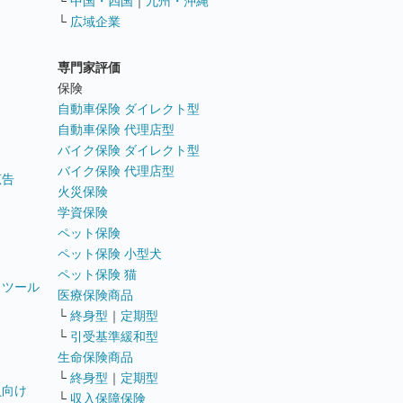
ス
└
中国・四国
｜
九州・沖縄
└
広域企業
専門家評価
ト
保険
自動車保険 ダイレクト型
自動車保険 代理店型
バイク保険 ダイレクト型
バイク保険 代理店型
広告
火災保険
学資保険
ペット保険
ペット保険 小型犬
ペット保険 猫
トツール
医療保険商品
└
終身型
｜
定期型
└
引受基準緩和型
生命保険商品
└
終身型
｜
定期型
員向け
└
収入保障保険