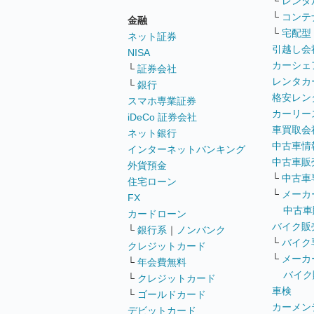
└
レンタ
└
コンテ
金融
└
宅配型
ネット証券
引越し会
NISA
カーシェ
└
証券会社
レンタカ
└
銀行
格安レン
スマホ専業証券
カーリー
iDeCo 証券会社
車買取会
ネット銀行
中古車情
インターネットバンキング
中古車販
外貨預金
└
中古車
住宅ローン
└
メーカ
FX
中古車
カードローン
バイク販
└
銀行系
｜
ノンバンク
└
バイク
クレジットカード
└
メーカ
└
年会費無料
バイク
└
クレジットカード
車検
└
ゴールドカード
カーメン
デビットカード