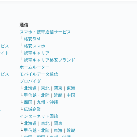
通信
ト
スマホ・携帯通信サービス
└
格安SIM
ービス
└
格安スマホ
サイト
└
携帯キャリア
└
携帯キャリア格安ブランド
ホームルーター
ービス
モバイルデータ通信
ト
プロバイダ
└
北海道
｜
東北
｜
関東
｜
東海
└
甲信越・北陸
｜
近畿
｜
中国
└
四国
｜
九州・沖縄
職
└
広域企業
インターネット回線
遣
└
北海道
｜
東北
｜
関東
└
甲信越・北陸
｜
東海
｜
近畿