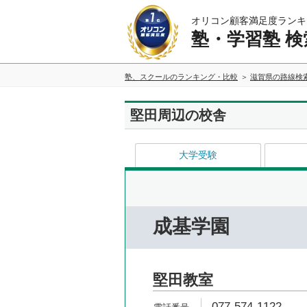
オリコン顧客満足度ランキ
塾・学習塾 検
塾、スクールのランキング・比較
滋賀県の路線検
堅田周辺の校舎
大学受験
成基学園
堅田教室
077-574-1122