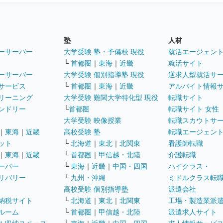
塾
人材
ーサーバー
大学受験 塾・予備校 現役
就活エージェン
└
首都圏
｜
東海
｜
近畿
就活サイト
ーサーバー
大学受験 個別指導塾 現役
逆求人型就活サ
サービス
└
首都圏
｜
東海
｜
近畿
アルバイト情報
リーニング
大学受験 難関大学特化型 現役
転職サイト
ンドリー
└
首都圏
転職サイト 女性
大学受験 映像授業
転職スカウトサ
｜
東海
｜
近畿
高校受験 塾
転職エージェン
ット
└
北海道
｜
東北
｜
北関東
看護師転職
｜
東海
｜
近畿
└
首都圏
｜
甲信越・北陸
介護転職
ーパー
└
東海
｜
近畿
｜
中国・四国
ハイクラス・
リバリー
└
九州・沖縄
ミドルクラス転
高校受験 個別指導塾
派遣会社
納税サイト
└
北海道
｜
東北
｜
北関東
工場・製造業派
ルーム
└
首都圏
｜
甲信越・北陸
派遣求人サイト