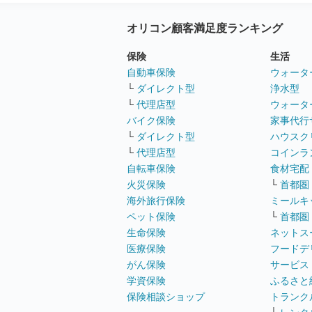
オリコン顧客満足度ランキング
保険
生活
自動車保険
ウォータ
└
ダイレクト型
浄水型
└
代理店型
ウォータ
バイク保険
家事代行
└
ダイレクト型
ハウスク
└
代理店型
コインラ
自転車保険
食材宅配
火災保険
└
首都圏
海外旅行保険
ミールキ
ペット保険
└
首都圏
生命保険
ネットス
医療保険
フードデ
がん保険
サービス
学資保険
ふるさと
保険相談ショップ
トランク