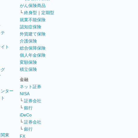
がん保険商品
└
終身型
｜
定期型
就業不能保険
テ
認知症保険
ステ
外貨建て保険
介護保険
サイト
総合保障保険
個人年金保険
変額保険
積立保険
ング
グ
金融
ネット証券
ウンター
NISA
イト
└
証券会社
リ
└
銀行
iDeCo
└
証券会社
└
銀行
｜
関東
FX