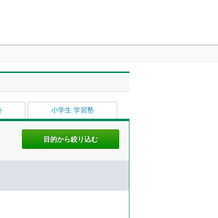
塾
小学生 学習塾