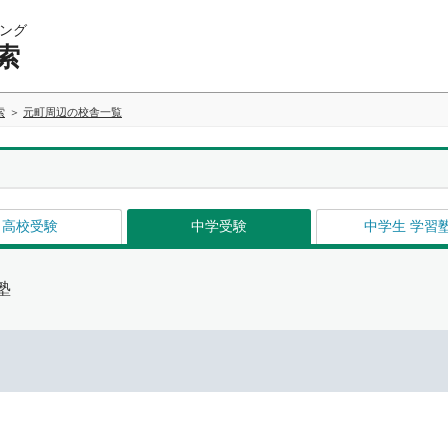
ング
索
索
元町周辺の校舎一覧
高校受験
中学受験
中学生 学習
塾