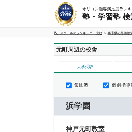
オリコン顧客満足度ランキ
塾・学習塾 検
塾、スクールのランキング・比較
兵庫県の路線検
元町周辺の校舎
大学受験
集団塾
個別指導
浜学園
神戸元町教室