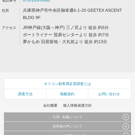
078-265-6560
兵庫県神戸市中央区御幸通6-1-20 GEETEX ASCENT
BLDG 9F
JR神戸線(大阪～神戸) 三ノ宮より 徒歩 約5分
ポートライナー 貿易センターより 徒歩 約7分
夢かもめ 旧居留地・大丸前より 徒歩 約13分
オリコン顧客満足度調査とは
調査方法
掲載規約
お問い合わせ
会社概要
個人情報保護方針
引用・転載について
利用者の声について
当サイトで公開されている情報（文字、写真、イラスト、画像データ等）及びこれらの配
置・編集および構造などについての著作権は株式会社oricon MEに帰属しております。