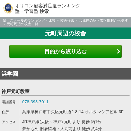
オリコン顧客満足度ランキング
塾・学習塾 検索
塾、スクールのランキング・比較
校舎検索
兵庫県の駅・市区町村から探す
元町周辺の校舎一覧
元町周辺の校舎
目的から絞り込む
浜学園
神戸元町教室
078-393-7011
兵庫県神戸市中央区元町通2-8-14 オルタンシアビル 6F
JR神戸線(大阪～神戸) 元町より 徒歩 約1分
夢かもめ 旧居留地・大丸前より 徒歩 約4分