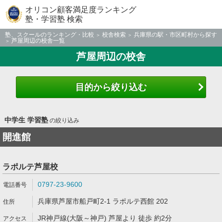
オリコン顧客満足度ランキング
塾・学習塾 検索
塾、スクールのランキング・比較
校舎検索
兵庫県の駅・市区町村から探す
芦屋周辺の校舎一覧
芦屋周辺の校舎
目的から絞り込む
中学生 学習塾
の絞り込み
開進館
ラポルテ芦屋校
0797-23-9600
兵庫県芦屋市船戸町2-1 ラポルテ西館 202
JR神戸線(大阪～神戸) 芦屋より 徒歩 約2分