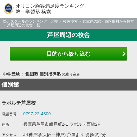
オリコン顧客満足度ランキング
塾・学習塾 検索
塾、スクールのランキング・比較
校舎検索
兵庫県の駅・市区町村から探す
芦屋周辺の校舎一覧
芦屋周辺の校舎
目的から絞り込む
中学受験： 集団塾 個別指導塾
の絞り込み
個別館
ラポルテ芦屋校
0797-22-4500
兵庫県芦屋市船戸町2-1 ラポルテ西館2F
JR神戸線(大阪～神戸) 芦屋より 徒歩 約2分