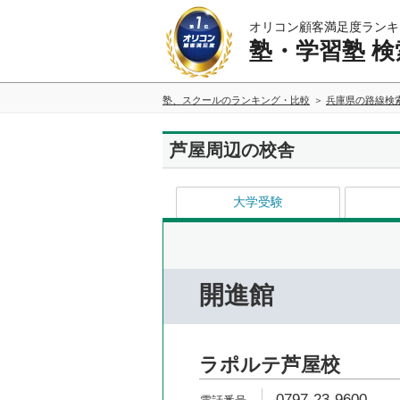
オリコン顧客満足度ランキ
塾・学習塾 検
塾、スクールのランキング・比較
兵庫県の路線検
芦屋周辺の校舎
大学受験
開進館
ラポルテ芦屋校
0797-23-9600