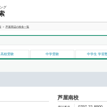
ング
索
索
芦屋周辺の校舎一覧
高校受験
中学受験
中学生 学習
芦屋南校
0797-22-8900