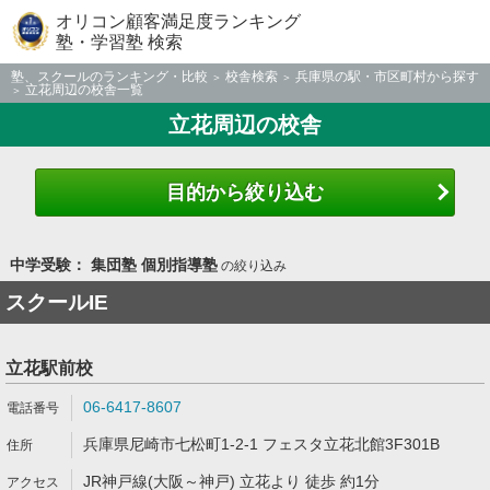
オリコン顧客満足度ランキング
塾・学習塾 検索
塾、スクールのランキング・比較
校舎検索
兵庫県の駅・市区町村から探す
立花周辺の校舎一覧
立花周辺の校舎
目的から絞り込む
中学受験： 集団塾 個別指導塾
の絞り込み
スクールIE
立花駅前校
06-6417-8607
兵庫県尼崎市七松町1-2-1 フェスタ立花北館3F301B
JR神戸線(大阪～神戸) 立花より 徒歩 約1分