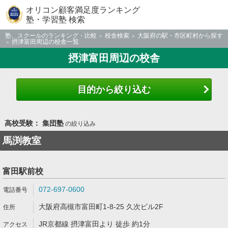
オリコン顧客満足度ランキング
塾・学習塾 検索
塾、スクールのランキング・比較
校舎検索
大阪府の駅・市区町村から探す
摂津富田周辺の校舎一覧
摂津富田周辺の校舎
目的から絞り込む
高校受験： 集団塾
の絞り込み
馬渕教室
富田駅前校
072-697-0600
大阪府高槻市富田町1-8-25 久次ビル2F
JR京都線 摂津富田より 徒歩 約1分