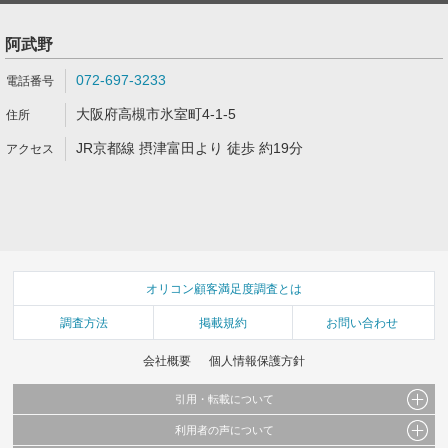
阿武野
072-697-3233
大阪府高槻市氷室町4-1-5
JR京都線 摂津富田より 徒歩 約19分
オリコン顧客満足度調査とは
調査方法
掲載規約
お問い合わせ
会社概要
個人情報保護方針
引用・転載について
利用者の声について
当サイトで公開されている情報（文字、写真、イラスト、画像データ等）及びこれらの配