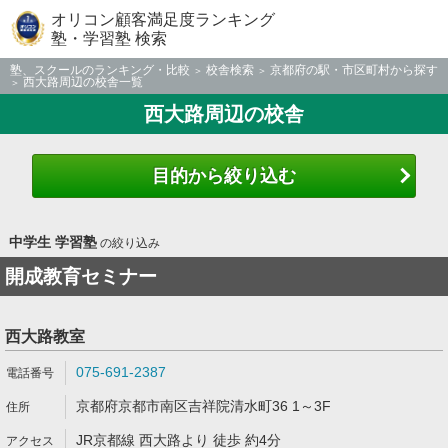
オリコン顧客満足度ランキング
塾・学習塾 検索
塾、スクールのランキング・比較
校舎検索
京都府の駅・市区町村から探す
西大路周辺の校舎一覧
西大路周辺の校舎
目的から絞り込む
中学生 学習塾
の絞り込み
開成教育セミナー
西大路教室
075-691-2387
京都府京都市南区吉祥院清水町36 1～3F
JR京都線 西大路より 徒歩 約4分