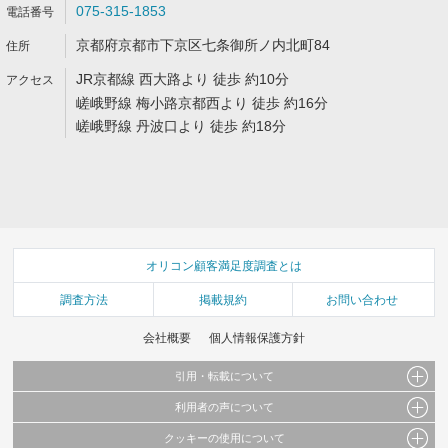
075-315-1853
京都府京都市下京区七条御所ノ内北町84
JR京都線 西大路より 徒歩 約10分
嵯峨野線 梅小路京都西より 徒歩 約16分
嵯峨野線 丹波口より 徒歩 約18分
オリコン顧客満足度調査とは
調査方法
掲載規約
お問い合わせ
会社概要
個人情報保護方針
引用・転載について
利用者の声について
当サイトで公開されている情報（文字、写真、イラスト、画像データ等）及びこれらの配
置・編集および構造などについての著作権は株式会社oricon MEに帰属しております。
クッキーの使用について
当サイトに掲載している内容はすべてサービスの利用者が提出された見解・感想です。
これらの情報を権利者の許可なく無断転載・複製などの二次利用を行うことは固く禁じて