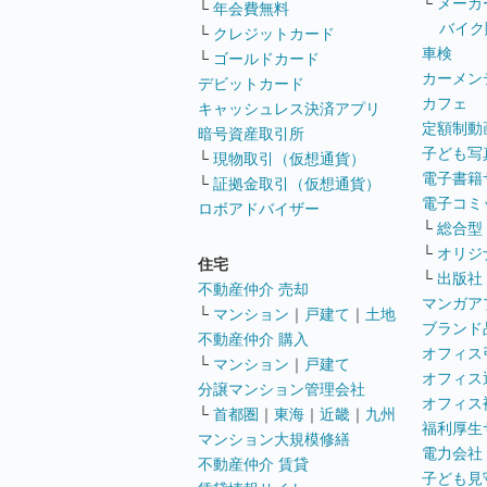
└
メーカ
└
年会費無料
バイク
└
クレジットカード
車検
└
ゴールドカード
カーメン
デビットカード
カフェ
キャッシュレス決済アプリ
定額制動
暗号資産取引所
子ども写
└
現物取引（仮想通貨）
電子書籍
└
証拠金取引（仮想通貨）
電子コミ
ロボアドバイザー
└
総合型
└
オリジ
住宅
└
出版社
不動産仲介 売却
マンガア
└
マンション
｜
戸建て
｜
土地
ブランド
不動産仲介 購入
オフィス
└
マンション
｜
戸建て
オフィス
分譲マンション管理会社
オフィス
└
首都圏
｜
東海
｜
近畿
｜
九州
福利厚生
マンション大規模修繕
電力会社
不動産仲介 賃貸
子ども見