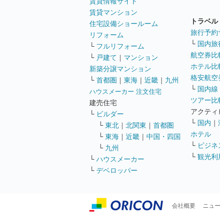
賃貸情報サイト
賃貸マンション
トラベル
住宅設備ショールーム
旅行予約
リフォーム
└
国内旅
└
フルリフォーム
航空券比
└
戸建て
｜
マンション
ホテル比
新築分譲マンション
格安航空券
└
首都圏
｜
東海
｜
近畿
｜
九州
└
国内線
ハウスメーカー 注文住宅
ツアー比
建売住宅
アクティ
└
ビルダー
└
国内
｜
└
東北
｜
北関東
｜
首都圏
ホテル
└
東海
｜
近畿
｜
中国・四国
└
ビジネ
└
九州
└
観光利
└
ハウスメーカー
└
デベロッパー
会社概要
ニュ