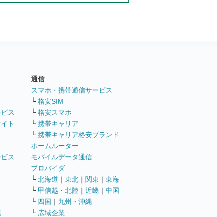
通信
ト
スマホ・携帯通信サービス
└
格安SIM
ービス
└
格安スマホ
サイト
└
携帯キャリア
└
携帯キャリア格安ブランド
ホームルーター
ービス
モバイルデータ通信
ト
プロバイダ
└
北海道
｜
東北
｜
関東
｜
東海
└
甲信越・北陸
｜
近畿
｜
中国
└
四国
｜
九州・沖縄
職
└
広域企業