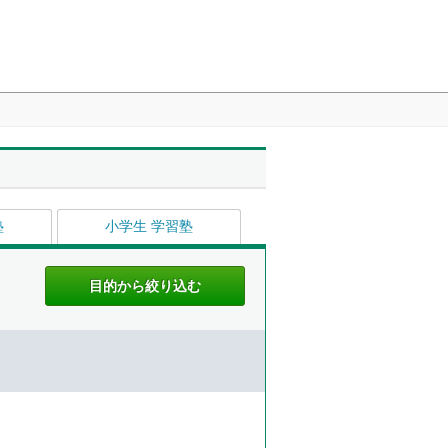
塾
小学生 学習塾