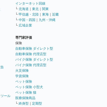
インターネット回線
遣
└
北海道
｜
東北
｜
関東
└
甲信越・北陸
｜
東海
｜
近畿
ス
└
中国・四国
｜
九州・沖縄
└
広域企業
専門家評価
ト
保険
自動車保険 ダイレクト型
自動車保険 代理店型
バイク保険 ダイレクト型
バイク保険 代理店型
広告
火災保険
学資保険
ペット保険
ペット保険 小型犬
ペット保険 猫
トツール
医療保険商品
└
終身型
｜
定期型