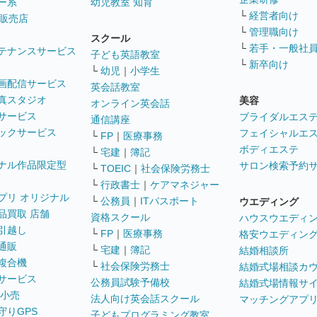
ー系
幼児教室 知育
└
経営者向け
販売店
└
管理職向け
スクール
└
若手・一般社
テナンスサービス
子ども英語教室
└
新卒向け
└
幼児
｜
小学生
画配信サービス
英会話教室
真スタジオ
美容
オンライン英会話
サービス
ブライダルエス
通信講座
ックサービス
フェイシャルエ
└
FP
｜
医療事務
ボディエステ
└
宅建
｜
簿記
ナル作品限定型
サロン検索予約
└
TOEIC
｜
社会保険労務士
└
行政書士
｜
ケアマネジャー
プリ オリジナル
└
公務員
｜
ITパスポート
ウエディング
品買取 店舗
資格スクール
ハウスウエディ
引越し
└
FP
｜
医療事務
格安ウエディン
通販
└
宅建
｜
簿記
結婚相談所
複合機
└
社会保険労務士
結婚式場相談カ
サービス
公務員試験予備校
結婚式場情報サ
 小売
法人向け英会話スクール
マッチングアプ
守りGPS
子どもプログラミング教室