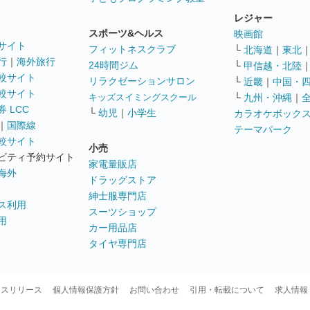
レジャー
スポーツ&ヘルス
映画館
サイト
フィットネスクラブ
└
北海道
｜
東北
行
｜
海外旅行
24時間ジム
└
甲信越・北陸
較サイト
リラクゼーションサロン
└
近畿
｜
中国・
較サイト
キッズスイミングスクール
└
九州・沖縄
｜
 LCC
└
幼児
｜
小学生
カラオケボック
｜
国際線
テーマパーク
較サイト
小売
ビティ予約サイト
家電量販店
海外
ドラッグストア
紳士服専門店
ス利用
スーツショップ
用
カー用品店
タイヤ専門店
ースリリース
個人情報保護方針
お問い合わせ
引用・転載について
求人情報