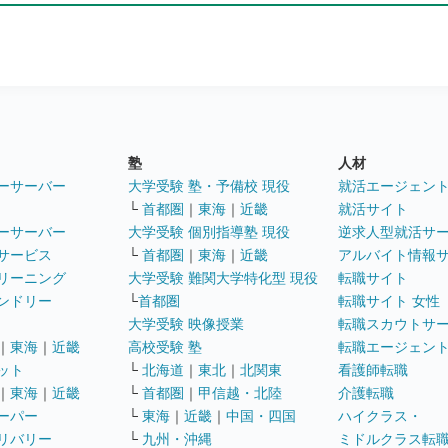
塾
人材
ーサーバー
大学受験 塾・予備校 現役
就活エージェン
└
首都圏
｜
東海
｜
近畿
就活サイト
ーサーバー
大学受験 個別指導塾 現役
逆求人型就活サ
サービス
└
首都圏
｜
東海
｜
近畿
アルバイト情報
リーニング
大学受験 難関大学特化型 現役
転職サイト
ンドリー
└
首都圏
転職サイト 女性
大学受験 映像授業
転職スカウトサ
｜
東海
｜
近畿
高校受験 塾
転職エージェン
ット
└
北海道
｜
東北
｜
北関東
看護師転職
｜
東海
｜
近畿
└
首都圏
｜
甲信越・北陸
介護転職
ーパー
└
東海
｜
近畿
｜
中国・四国
ハイクラス・
リバリー
└
九州・沖縄
ミドルクラス転