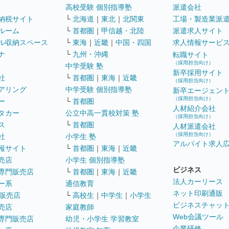
高校受験 個別指導塾
派遣会社
納税サイト
└
北海道
｜
東北
｜
北関東
工場・製造業派
ルーム
└
首都圏
｜
甲信越・北陸
派遣求人サイト
ル収納スペース
└
東海
｜
近畿
｜
中国・四国
求人情報サービ
ナ
└
九州・沖縄
転職サイト
（採用担当向け）
中学受験 塾
新卒採用サイト
社
└
首都圏
｜
東海
｜
近畿
（採用担当向け）
アリング
中学受験 個別指導塾
新卒エージェン
（採用担当向け）
ー
└
首都圏
人材紹介会社
タカー
公立中高一貫校対策 塾
（採用担当向け）
ス
└
首都圏
人材派遣会社
（採用担当向け）
社
小学生 塾
アルバイト求人
報サイト
└
首都圏
｜
東海
｜
近畿
売店
小学生 個別指導塾
ビジネス
専門販売店
└
首都圏
｜
東海
｜
近畿
法人カーリース
ー系
通信教育
ネット印刷通販
販売店
└
高校生
｜
中学生
｜
小学生
ビジネスチャッ
売店
家庭教師
Web会議ツール
専門販売店
幼児・小学生 学習教室
企業研修