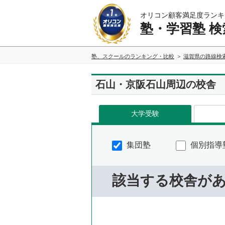
オリコン顧客満足度ランキ
塾・学習塾 検
塾、スクールのランキング・比較
滋賀県の路線検
石山・京阪石山周辺の校舎
大学受験
集団塾
個別指導
該当する校舎が