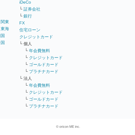
iDeCo
└
証券会社
└
銀行
｜
関東
FX
｜
東海
住宅ローン
四国
クレジットカード
全国
└ 個人
ス
└
年会費無料
└
クレジットカード
└
ゴールドカード
└
プラチナカード
└ 法人
└
年会費無料
└
クレジットカード
└
ゴールドカード
└
プラチナカード
© oricon ME inc.