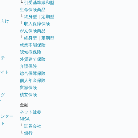
└
引受基準緩和型
生命保険商品
└
終身型
｜
定期型
員向け
└
収入保障保険
がん保険商品
└
終身型
｜
定期型
就業不能保険
テ
認知症保険
ステ
外貨建て保険
介護保険
サイト
総合保障保険
個人年金保険
変額保険
積立保険
ング
グ
金融
ネット証券
ウンター
NISA
イト
└
証券会社
リ
└
銀行