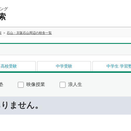
ング
索
索
石山・京阪石山周辺の校舎一覧
高校受験
中学受験
中学生 学習
塾
映像授業
浪人生
ありません。