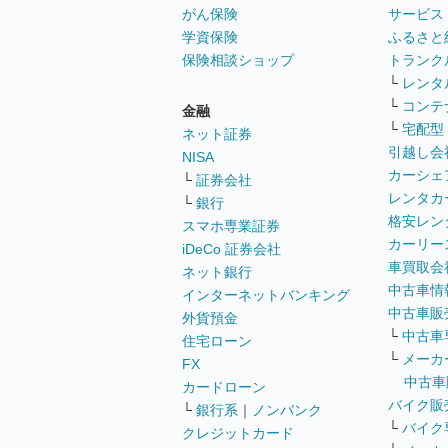
がん保険
サービス
学資保険
ふるさと
保険相談ショップ
トランク
└
レンタ
└
コンテ
金融
└
宅配型
ネット証券
引越し会
NISA
カーシェ
└
証券会社
レンタカ
└
銀行
格安レン
スマホ専業証券
カーリー
iDeCo 証券会社
車買取会
ネット銀行
中古車情
インターネットバンキング
中古車販
外貨預金
└
中古車
住宅ローン
└
メーカ
FX
中古車
カードローン
バイク販
└
銀行系
｜
ノンバンク
└
バイク
クレジットカード