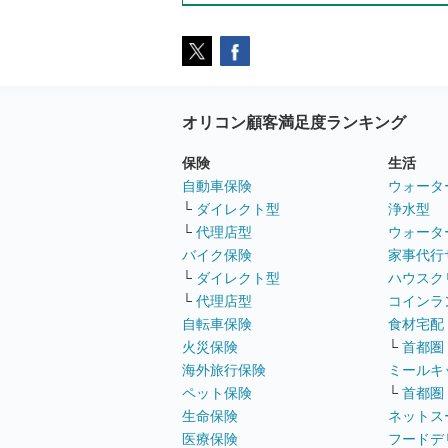
オリコン顧客満足度ランキング
保険
生活
自動車保険
ウォータ
└
ダイレクト型
浄水型
└
代理店型
ウォータ
バイク保険
家事代行
└
ダイレクト型
ハウスク
└
代理店型
コインラ
自転車保険
食材宅配
火災保険
└
首都圏
海外旅行保険
ミールキ
ペット保険
└
首都圏
生命保険
ネットス
医療保険
フードデ