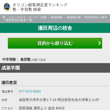
オリコン顧客満足度ランキング
塾・学習塾 検索
塾、スクールのランキング・比較
校舎検索
滋賀県の駅・市区町村から探す
瀬田周辺の校舎一覧
瀬田周辺の校舎
目的から絞り込む
中学受験： 集団塾
の絞り込み
成基学園
瀬田教室
077-572-5583
滋賀県大津市大萱1-7-14 明治安田生命大津東ビル2F
琵琶湖線 瀬田より 徒歩 約4分