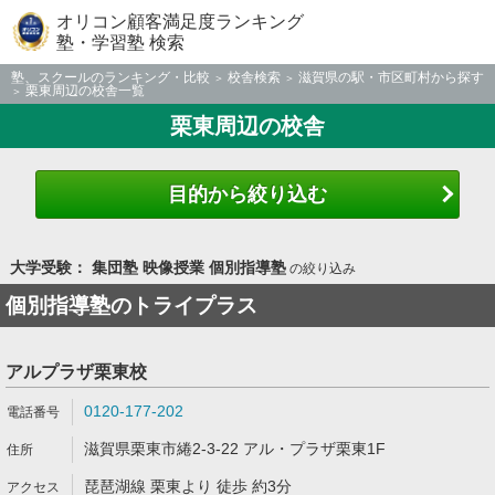
オリコン顧客満足度ランキング
塾・学習塾 検索
塾、スクールのランキング・比較
校舎検索
滋賀県の駅・市区町村から探す
栗東周辺の校舎一覧
栗東周辺の校舎
目的から絞り込む
大学受験： 集団塾 映像授業 個別指導塾
の絞り込み
個別指導塾のトライプラス
アルプラザ栗東校
0120-177-202
滋賀県栗東市綣2-3-22 アル・プラザ栗東1F
琵琶湖線 栗東より 徒歩 約3分