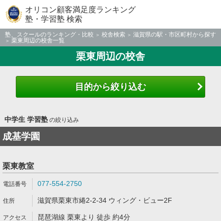
オリコン顧客満足度ランキング
塾・学習塾 検索
塾、スクールのランキング・比較
校舎検索
滋賀県の駅・市区町村から探す
栗東周辺の校舎一覧
栗東周辺の校舎
目的から絞り込む
中学生 学習塾
の絞り込み
成基学園
栗東教室
077-554-2750
滋賀県栗東市綣2-2-34 ウィング・ビュー2F
琵琶湖線 栗東より 徒歩 約4分