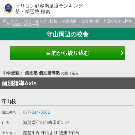
オリコン顧客満足度ランキング
塾・学習塾 検索
塾、スクールのランキング・比較
校舎検索
滋賀県の駅・市区町村から探す
守山周辺の校舎一覧
守山周辺の校舎
目的から絞り込む
中学受験： 集団塾 個別指導塾
の絞り込み
個別指導Axis
守山校
077-514-3681
滋賀県守山市梅田町1-14
琵琶湖線 守山より 徒歩 約1分