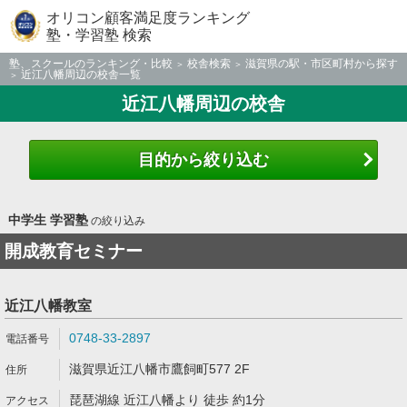
オリコン顧客満足度ランキング
塾・学習塾 検索
塾、スクールのランキング・比較
校舎検索
滋賀県の駅・市区町村から探す
近江八幡周辺の校舎一覧
近江八幡周辺の校舎
目的から絞り込む
中学生 学習塾
の絞り込み
開成教育セミナー
近江八幡教室
0748-33-2897
滋賀県近江八幡市鷹飼町577 2F
琵琶湖線 近江八幡より 徒歩 約1分