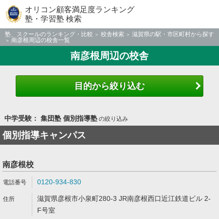
オリコン顧客満足度ランキング
塾・学習塾 検索
塾、スクールのランキング・比較
校舎検索
滋賀県の駅・市区町村から探す
南彦根周辺の校舎一覧
南彦根周辺の校舎
目的から絞り込む
中学受験： 集団塾 個別指導塾
の絞り込み
個別指導キャンパス
南彦根校
0120-934-830
滋賀県彦根市小泉町280-3 JR南彦根西口近江鉄道ビル 2-
F号室