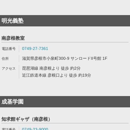
明光義塾
南彦根教室
0749-27-7361
滋賀県彦根市小泉町300-9 サンロードII号館 1F
琵琶湖線 南彦根より 徒歩 約2分
近江鉄道本線 彦根口より 徒歩 約19分
成基学園
知求館ギャザ（南彦根）
0749-23-9000