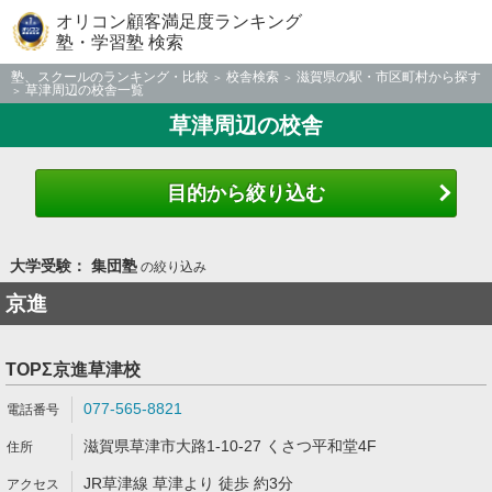
オリコン顧客満足度ランキング
塾・学習塾 検索
塾、スクールのランキング・比較
校舎検索
滋賀県の駅・市区町村から探す
草津周辺の校舎一覧
草津周辺の校舎
目的から絞り込む
大学受験： 集団塾
の絞り込み
京進
TOPΣ京進草津校
077-565-8821
滋賀県草津市大路1-10-27 くさつ平和堂4F
JR草津線 草津より 徒歩 約3分