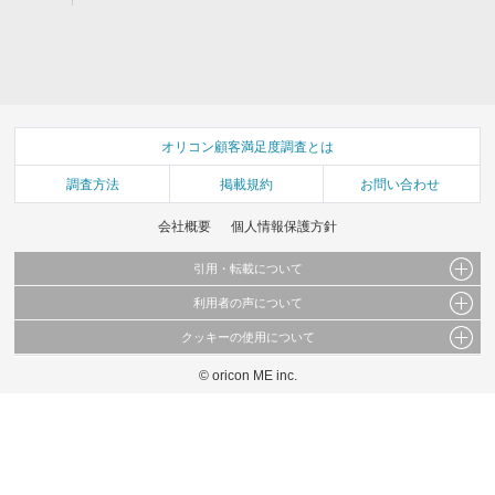
オリコン顧客満足度調査とは
調査方法
掲載規約
お問い合わせ
会社概要
個人情報保護方針
引用・転載について
利用者の声について
当サイトで公開されている情報（文字、写真、イラスト、画像データ等）及びこれらの配
置・編集および構造などについての著作権は株式会社oricon MEに帰属しております。
クッキーの使用について
当サイトに掲載している内容はすべてサービスの利用者が提出された見解・感想です。
これらの情報を権利者の許可なく無断転載・複製などの二次利用を行うことは固く禁じて
弊社が内容について正確性を含め一切保証するものではありません。
おります。
© oricon ME inc.
このサイトでは Cookie を使用して、ユーザーに合わせたコンテンツや広告の表示、ソー
弊社の見解・ 意見ではないことをご理解いただいた上でご覧ください。
シャル メディア機能の提供、広告の表示回数やクリック数の測定を行っています。
また、ユーザーによるサイトの利用状況についても情報を収集し、ソーシャル メディア
や広告配信、データ解析の各パートナーに提供しています。
各パートナーは、この情報とユーザーが各パートナーに提供した他の情報や、ユーザーが
各パートナーのサービスを使用したときに収集した他の情報を組み合わせて使用すること
があります。