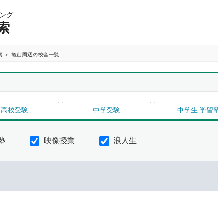
ング
索
索
亀山周辺の校舎一覧
高校受験
中学受験
中学生 学習
塾
映像授業
浪人生