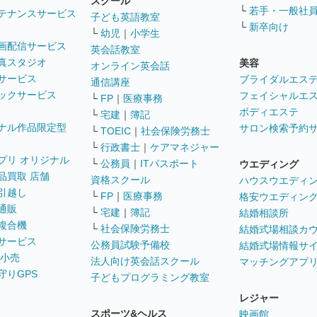
スクール
└
若手・一般社
テナンスサービス
子ども英語教室
└
新卒向け
└
幼児
｜
小学生
画配信サービス
英会話教室
真スタジオ
美容
オンライン英会話
サービス
ブライダルエス
通信講座
ックサービス
フェイシャルエ
└
FP
｜
医療事務
ボディエステ
└
宅建
｜
簿記
ナル作品限定型
サロン検索予約
└
TOEIC
｜
社会保険労務士
└
行政書士
｜
ケアマネジャー
プリ オリジナル
└
公務員
｜
ITパスポート
ウエディング
品買取 店舗
資格スクール
ハウスウエディ
引越し
└
FP
｜
医療事務
格安ウエディン
通販
└
宅建
｜
簿記
結婚相談所
複合機
└
社会保険労務士
結婚式場相談カ
サービス
公務員試験予備校
結婚式場情報サ
 小売
法人向け英会話スクール
マッチングアプ
守りGPS
子どもプログラミング教室
レジャー
スポーツ&ヘルス
映画館