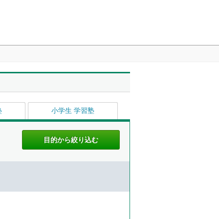
塾
小学生 学習塾