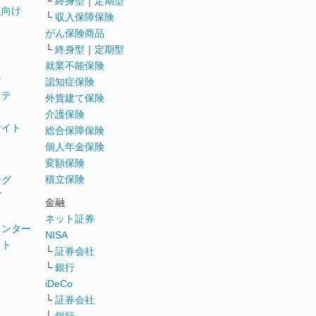
└
終身型
｜
定期型
員向け
└
収入保障保険
がん保険商品
└
終身型
｜
定期型
就業不能保険
テ
認知症保険
ステ
外貨建て保険
介護保険
サイト
総合保障保険
個人年金保険
変額保険
積立保険
ング
グ
金融
ネット証券
ウンター
NISA
イト
└
証券会社
リ
└
銀行
iDeCo
└
証券会社