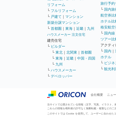
旅行予約
リフォーム
└
国内旅
└
フルリフォーム
航空券比
└
戸建て
｜
マンション
ホテル比
新築分譲マンション
格安航空券
└
首都圏
｜
東海
｜
近畿
｜
九州
└
国内線
ハウスメーカー 注文住宅
ツアー比
建売住宅
アクティ
└
ビルダー
└
国内
｜
└
東北
｜
北関東
｜
首都圏
ホテル
└
東海
｜
近畿
｜
中国・四国
└
ビジネ
└
九州
└
観光利
└
ハウスメーカー
└
デベロッパー
会社概要
ニュ
当サイトで公開されている情報（文字、写真、イラスト、画像
これらの情報を権利者の許可なく無断転載・複製などの二
このサイトでは Cookie を使用して、ユーザーに合わ