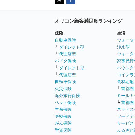
オリコン顧客満足度ランキング
保険
生活
自動車保険
ウォータ
└
ダイレクト型
浄水型
└
代理店型
ウォータ
バイク保険
家事代行
└
ダイレクト型
ハウスク
└
代理店型
コインラ
自転車保険
食材宅配
火災保険
└
首都圏
海外旅行保険
ミールキ
ペット保険
└
首都圏
生命保険
ネットス
医療保険
フードデ
がん保険
サービス
学資保険
ふるさと