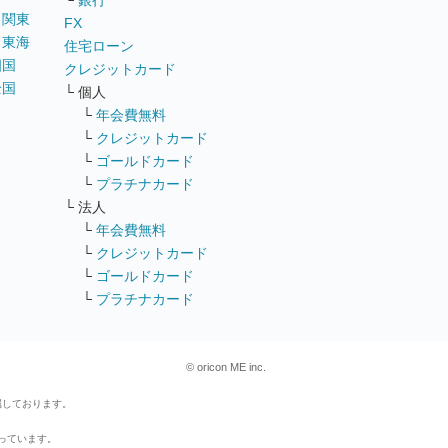
└
銀行
｜
関東
FX
｜
東海
住宅ローン
四国
クレジットカード
全国
└ 個人
ス
└
年会費無料
└
クレジットカード
└
ゴールドカード
└
プラチナカード
└ 法人
└
年会費無料
└
クレジットカード
└
ゴールドカード
└
プラチナカード
© oricon ME inc.
属しております。
行っています。