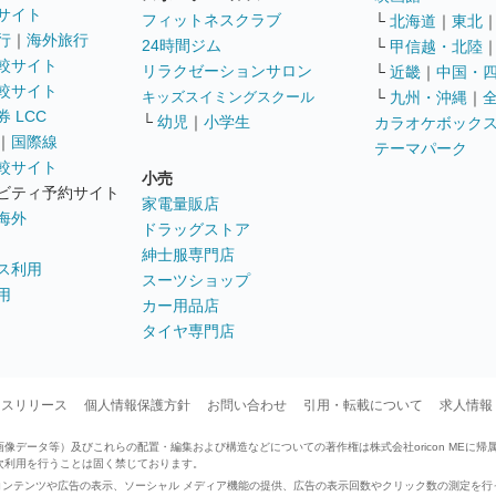
サイト
フィットネスクラブ
└
北海道
｜
東北
行
｜
海外旅行
24時間ジム
└
甲信越・北陸
較サイト
リラクゼーションサロン
└
近畿
｜
中国・
較サイト
キッズスイミングスクール
└
九州・沖縄
｜
 LCC
└
幼児
｜
小学生
カラオケボック
｜
国際線
テーマパーク
較サイト
小売
ビティ予約サイト
家電量販店
海外
ドラッグストア
紳士服専門店
ス利用
スーツショップ
用
カー用品店
タイヤ専門店
ースリリース
個人情報保護方針
お問い合わせ
引用・転載について
求人情報
データ等）及びこれらの配置・編集および構造などについての著作権は株式会社oricon MEに帰
次利用を行うことは固く禁じております。
せたコンテンツや広告の表示、ソーシャル メディア機能の提供、広告の表示回数やクリック数の測定を