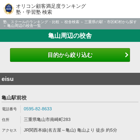
オリコン顧客満足度ランキング
塾・学習塾 検索
塾、スクールのランキング・比較
校舎検索
三重県の駅・市区町村から探す
亀山周辺の校舎一覧
亀山周辺の校舎
目的から絞り込む
eisu
亀山駅前校
0595-82-8633
三重県亀山市南崎町283
JR関西本線(名古屋～亀山) 亀山より 徒歩 約5分