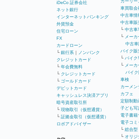
カーリー
iDeCo 証券会社
車買取会
ネット銀行
中古車情
インターネットバンキング
中古車販
外貨預金
└
中古車
住宅ローン
└
メーカ
FX
中古車
カードローン
バイク販
└
銀行系
｜
ノンバンク
└
バイク
クレジットカード
└
メーカ
└
年会費無料
バイク
└
クレジットカード
車検
└
ゴールドカード
カーメン
デビットカード
カフェ
キャッシュレス決済アプリ
定額制動
暗号資産取引所
子ども写
└
現物取引（仮想通貨）
電子書籍
└
証拠金取引（仮想通貨）
電子コミ
ロボアドバイザー
└
総合型
└
オリジ