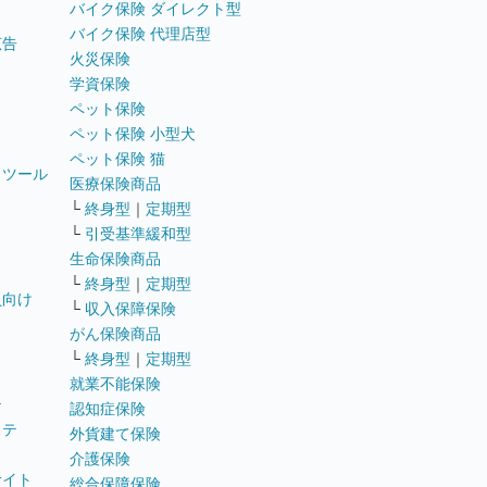
バイク保険 ダイレクト型
バイク保険 代理店型
広告
火災保険
学資保険
ペット保険
ペット保険 小型犬
ペット保険 猫
トツール
医療保険商品
└
終身型
｜
定期型
└
引受基準緩和型
生命保険商品
└
終身型
｜
定期型
員向け
└
収入保障保険
がん保険商品
└
終身型
｜
定期型
就業不能保険
テ
認知症保険
ステ
外貨建て保険
介護保険
サイト
総合保障保険