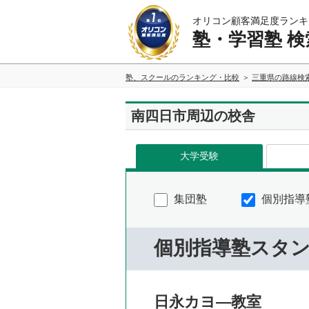
オリコン顧客満足度ランキ
塾・学習塾 検
塾、スクールのランキング・比較
三重県の路線検
南四日市周辺の校舎
大学受験
集団塾
個別指導
個別指導塾スタ
日永カヨ―教室