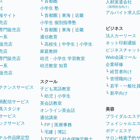
ス
└
首都圏
人材派遣会社
（採用担当向け）
社
小学生 塾
アルバイト求人
報サイト
└
首都圏
｜
東海
｜
近畿
売店
小学生 個別指導塾
ビジネス
専門販売店
└
首都圏
｜
東海
｜
近畿
法人カーリース
ー系
通信教育
ネット印刷通販
販売店
└
高校生
｜
中学生
｜
小学生
ビジネスチャッ
売店
家庭教師
Web会議ツール
専門販売店
幼児・小学生 学習教室
企業研修
ー系
幼児教室 知育
└
経営者向け
販売店
└
管理職向け
スクール
└
若手・一般社
テナンスサービス
子ども英語教室
└
新卒向け
└
幼児
｜
小学生
画配信サービス
英会話教室
真スタジオ
美容
オンライン英会話
サービス
ブライダルエス
通信講座
ックサービス
フェイシャルエ
└
FP
｜
医療事務
ボディエステ
└
宅建
｜
簿記
ナル作品限定型
サロン検索予約
└
TOEIC
｜
社会保険労務士