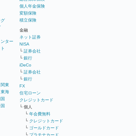
個人年金保険
変額保険
積立保険
ング
グ
金融
ネット証券
ウンター
NISA
イト
└
証券会社
リ
└
銀行
iDeCo
└
証券会社
└
銀行
｜
関東
FX
｜
東海
住宅ローン
四国
クレジットカード
全国
└ 個人
ス
└
年会費無料
└
クレジットカード
└
ゴールドカード
└
プラチナカード