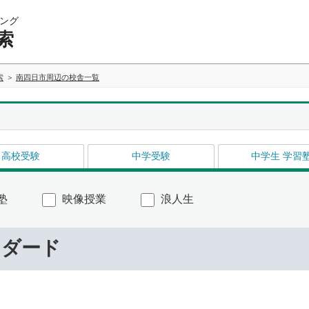
ング
索
索
南四日市周辺の校舎一覧
高校受験
中学受験
中学生 学習
塾
映像授業
浪人生
ンダード