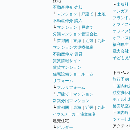
住宅
└
出版社
不動産仲介 売却
マンガア
└
マンション
｜
戸建て
｜
土地
ブランド
不動産仲介 購入
オフィス
└
マンション
｜
戸建て
オフィス
分譲マンション管理会社
オフィス
└
首都圏
｜
東海
｜
近畿
｜
九州
福利厚生
マンション大規模修繕
電力会社
不動産仲介 賃貸
子ども見
賃貸情報サイト
賃貸マンション
トラベル
住宅設備ショールーム
旅行予約
リフォーム
└
国内旅
└
フルリフォーム
航空券比
└
戸建て
｜
マンション
ホテル比
新築分譲マンション
格安航空券
└
首都圏
｜
東海
｜
近畿
｜
九州
└
国内線
ハウスメーカー 注文住宅
ツアー比
建売住宅
アクティ
└
ビルダー