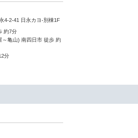
-2-41 日永カヨ-別棟1F
 約7分
屋～亀山) 南四日市 徒歩 約
12分