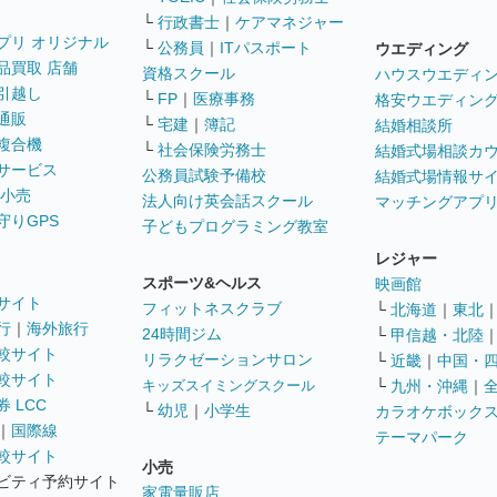
└
行政書士
｜
ケアマネジャー
プリ オリジナル
└
公務員
｜
ITパスポート
ウエディング
品買取 店舗
資格スクール
ハウスウエディ
引越し
└
FP
｜
医療事務
格安ウエディン
通販
└
宅建
｜
簿記
結婚相談所
複合機
└
社会保険労務士
結婚式場相談カ
サービス
公務員試験予備校
結婚式場情報サ
 小売
法人向け英会話スクール
マッチングアプ
守りGPS
子どもプログラミング教室
レジャー
スポーツ&ヘルス
映画館
サイト
フィットネスクラブ
└
北海道
｜
東北
行
｜
海外旅行
24時間ジム
└
甲信越・北陸
較サイト
リラクゼーションサロン
└
近畿
｜
中国・
較サイト
キッズスイミングスクール
└
九州・沖縄
｜
 LCC
└
幼児
｜
小学生
カラオケボック
｜
国際線
テーマパーク
較サイト
小売
ビティ予約サイト
家電量販店