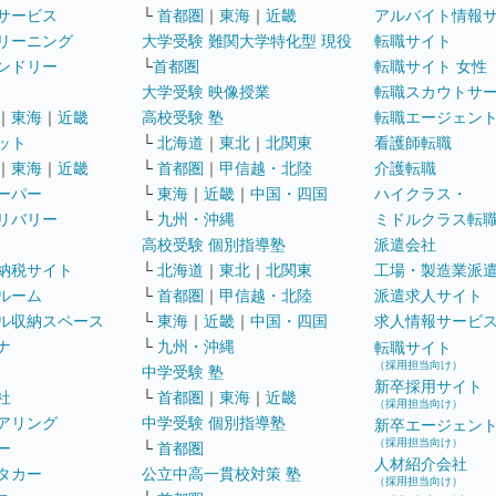
サービス
└
首都圏
｜
東海
｜
近畿
アルバイト情報
リーニング
大学受験 難関大学特化型 現役
転職サイト
ンドリー
└
首都圏
転職サイト 女性
大学受験 映像授業
転職スカウトサ
｜
東海
｜
近畿
高校受験 塾
転職エージェン
ット
└
北海道
｜
東北
｜
北関東
看護師転職
｜
東海
｜
近畿
└
首都圏
｜
甲信越・北陸
介護転職
ーパー
└
東海
｜
近畿
｜
中国・四国
ハイクラス・
リバリー
└
九州・沖縄
ミドルクラス転
高校受験 個別指導塾
派遣会社
納税サイト
└
北海道
｜
東北
｜
北関東
工場・製造業派
ルーム
└
首都圏
｜
甲信越・北陸
派遣求人サイト
ル収納スペース
└
東海
｜
近畿
｜
中国・四国
求人情報サービ
ナ
└
九州・沖縄
転職サイト
（採用担当向け）
中学受験 塾
新卒採用サイト
社
└
首都圏
｜
東海
｜
近畿
（採用担当向け）
アリング
中学受験 個別指導塾
新卒エージェン
（採用担当向け）
ー
└
首都圏
人材紹介会社
タカー
公立中高一貫校対策 塾
（採用担当向け）