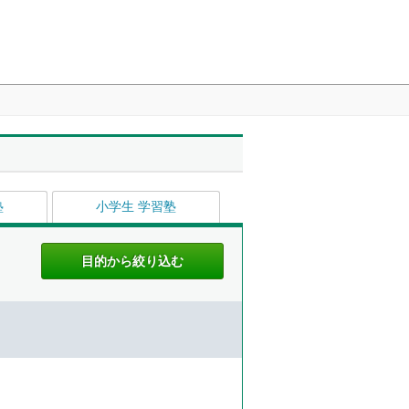
塾
小学生 学習塾