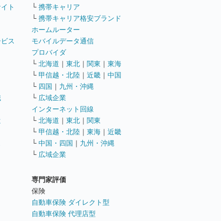
サイト
└
携帯キャリア
└
携帯キャリア格安ブランド
ホームルーター
ービス
モバイルデータ通信
ト
プロバイダ
└
北海道
｜
東北
｜
関東
｜
東海
└
甲信越・北陸
｜
近畿
｜
中国
└
四国
｜
九州・沖縄
職
└
広域企業
インターネット回線
遣
└
北海道
｜
東北
｜
関東
└
甲信越・北陸
｜
東海
｜
近畿
ス
└
中国・四国
｜
九州・沖縄
└
広域企業
専門家評価
ト
保険
自動車保険 ダイレクト型
自動車保険 代理店型