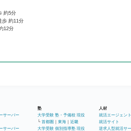
 約5分
歩 約11分
約12分
塾
人材
ーサーバー
大学受験 塾・予備校 現役
就活エージェン
└
首都圏
｜
東海
｜
近畿
就活サイト
ーサーバー
大学受験 個別指導塾 現役
逆求人型就活サ