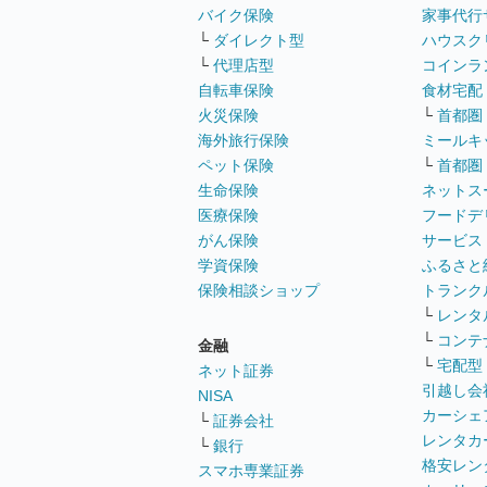
バイク保険
家事代行
└
ダイレクト型
ハウスク
└
代理店型
コインラ
自転車保険
食材宅配
火災保険
└
首都圏
海外旅行保険
ミールキ
ペット保険
└
首都圏
生命保険
ネットス
医療保険
フードデ
がん保険
サービス
学資保険
ふるさと
保険相談ショップ
トランク
└
レンタ
└
コンテ
金融
└
宅配型
ネット証券
引越し会
NISA
カーシェ
└
証券会社
レンタカ
└
銀行
格安レン
スマホ専業証券