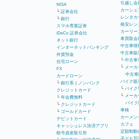
引越し会
NISA
カーシェ
└
証券会社
レンタカ
└
銀行
格安レン
スマホ専業証券
カーリー
iDeCo 証券会社
車買取会
ネット銀行
中古車情
インターネットバンキング
中古車販
外貨預金
└
中古車
住宅ローン
└
メーカ
FX
中古車
カードローン
バイク販
└
銀行系
｜
ノンバンク
└
バイク
クレジットカード
└
メーカ
└
年会費無料
バイク
└
クレジットカード
車検
└
ゴールドカード
カーメン
デビットカード
カフェ
キャッシュレス決済アプリ
定額制動
暗号資産取引所
子ども写