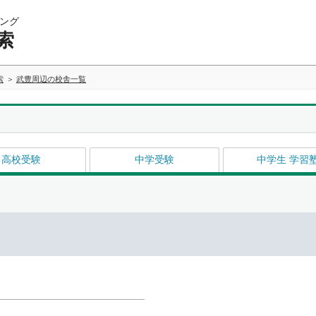
ング
索
索
武豊周辺の校舎一覧
高校受験
中学受験
中学生 学習