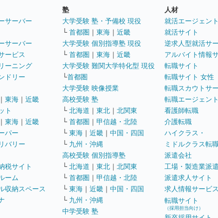
塾
人材
ーサーバー
大学受験 塾・予備校 現役
就活エージェン
└
首都圏
｜
東海
｜
近畿
就活サイト
ーサーバー
大学受験 個別指導塾 現役
逆求人型就活サ
サービス
└
首都圏
｜
東海
｜
近畿
アルバイト情報
リーニング
大学受験 難関大学特化型 現役
転職サイト
ンドリー
└
首都圏
転職サイト 女性
大学受験 映像授業
転職スカウトサ
｜
東海
｜
近畿
高校受験 塾
転職エージェン
ット
└
北海道
｜
東北
｜
北関東
看護師転職
｜
東海
｜
近畿
└
首都圏
｜
甲信越・北陸
介護転職
ーパー
└
東海
｜
近畿
｜
中国・四国
ハイクラス・
リバリー
└
九州・沖縄
ミドルクラス転
高校受験 個別指導塾
派遣会社
納税サイト
└
北海道
｜
東北
｜
北関東
工場・製造業派
ルーム
└
首都圏
｜
甲信越・北陸
派遣求人サイト
ル収納スペース
└
東海
｜
近畿
｜
中国・四国
求人情報サービ
ナ
└
九州・沖縄
転職サイト
（採用担当向け）
中学受験 塾
新卒採用サイト