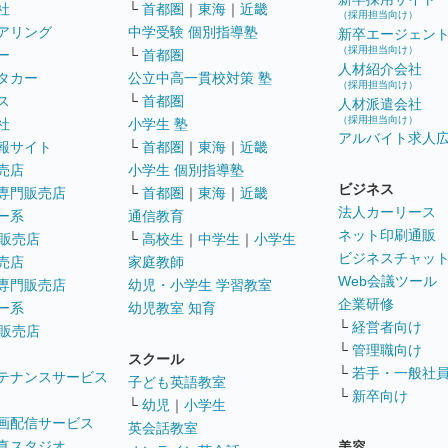
社
└
首都圏
｜
東海
｜
近畿
（採用担当向け）
アリング
中学受験 個別指導塾
新卒エージェン
（採用担当向け）
ー
└
首都圏
人材紹介会社
タカー
公立中高一貫校対策 塾
（採用担当向け）
ス
└
首都圏
人材派遣会社
（採用担当向け）
社
小学生 塾
アルバイト求人
報サイト
└
首都圏
｜
東海
｜
近畿
売店
小学生 個別指導塾
ビジネス
専門販売店
└
首都圏
｜
東海
｜
近畿
法人カーリース
ー系
通信教育
ネット印刷通販
販売店
└
高校生
｜
中学生
｜
小学生
ビジネスチャッ
売店
家庭教師
Web会議ツール
専門販売店
幼児・小学生 学習教室
企業研修
ー系
幼児教室 知育
└
経営者向け
販売店
└
管理職向け
スクール
└
若手・一般社
テナンスサービス
子ども英語教室
└
新卒向け
└
幼児
｜
小学生
画配信サービス
英会話教室
真スタジオ
美容