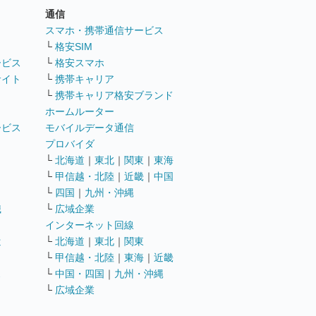
通信
ト
スマホ・携帯通信サービス
└
格安SIM
ービス
└
格安スマホ
サイト
└
携帯キャリア
└
携帯キャリア格安ブランド
ホームルーター
ービス
モバイルデータ通信
ト
プロバイダ
└
北海道
｜
東北
｜
関東
｜
東海
└
甲信越・北陸
｜
近畿
｜
中国
└
四国
｜
九州・沖縄
職
└
広域企業
インターネット回線
遣
└
北海道
｜
東北
｜
関東
└
甲信越・北陸
｜
東海
｜
近畿
ス
└
中国・四国
｜
九州・沖縄
└
広域企業