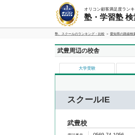
オリコン顧客満足度ランキ
塾・学習塾 検
塾、スクールのランキング・比較
愛知県の路線検
武豊周辺の校舎
大学受験
スクールIE
武豊校
0569-74-1056