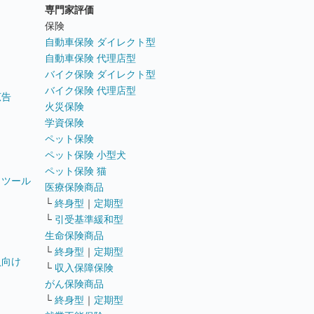
専門家評価
ト
保険
自動車保険 ダイレクト型
自動車保険 代理店型
バイク保険 ダイレクト型
バイク保険 代理店型
広告
火災保険
学資保険
ペット保険
ペット保険 小型犬
ペット保険 猫
トツール
医療保険商品
└
終身型
｜
定期型
└
引受基準緩和型
生命保険商品
└
終身型
｜
定期型
員向け
└
収入保障保険
がん保険商品
└
終身型
｜
定期型