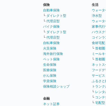
保険
生活
自動車保険
ウォータ
└
ダイレクト型
浄水型
└
代理店型
ウォータ
バイク保険
家事代行
└
ダイレクト型
ハウスク
└
代理店型
コインラ
自転車保険
食材宅配
火災保険
└
首都圏
海外旅行保険
ミールキ
ペット保険
└
首都圏
生命保険
ネットス
医療保険
フードデ
がん保険
サービス
学資保険
ふるさと
保険相談ショップ
トランク
└
レンタ
└
コンテ
金融
└
宅配型
ネット証券