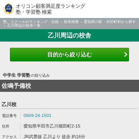
オリコン顧客満足度ランキング
塾・学習塾 検索
塾、スクールのランキング・比較
校舎検索
愛知県の駅・市区町村から探す
乙川周辺の校舎一覧
乙川周辺の校舎
目的から絞り込む
中学生 学習塾
の絞り込み
佐鳴予備校
乙川校
0569-24-1501
愛知県半田市乙川畑田町2-15
JR武豊線 乙川より 徒歩 約16分