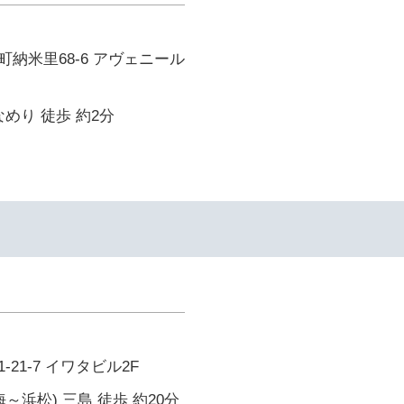
納米里68-6 アヴェニール
なめり 徒歩 約2分
21-7 イワタビル2F
～浜松) 三島 徒歩 約20分