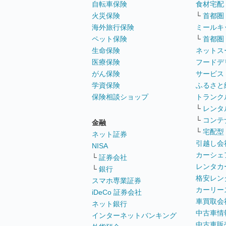
自転車保険
食材宅配
火災保険
└
首都圏
海外旅行保険
ミールキ
ペット保険
└
首都圏
生命保険
ネットス
医療保険
フードデ
がん保険
サービス
学資保険
ふるさと
保険相談ショップ
トランク
└
レンタ
└
コンテ
金融
└
宅配型
ネット証券
引越し会
NISA
カーシェ
└
証券会社
レンタカ
└
銀行
格安レン
スマホ専業証券
カーリー
iDeCo 証券会社
車買取会
ネット銀行
中古車情
インターネットバンキング
中古車販