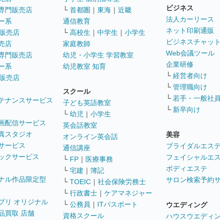
ビジネス
専門販売店
└
首都圏
｜
東海
｜
近畿
法人カーリース
ー系
通信教育
ネット印刷通販
販売店
└
高校生
｜
中学生
｜
小学生
ビジネスチャッ
売店
家庭教師
Web会議ツール
専門販売店
幼児・小学生 学習教室
企業研修
ー系
幼児教室 知育
└
経営者向け
販売店
└
管理職向け
スクール
└
若手・一般社
テナンスサービス
子ども英語教室
└
新卒向け
└
幼児
｜
小学生
画配信サービス
英会話教室
真スタジオ
美容
オンライン英会話
サービス
ブライダルエス
通信講座
ックサービス
フェイシャルエ
└
FP
｜
医療事務
ボディエステ
└
宅建
｜
簿記
ナル作品限定型
サロン検索予約
└
TOEIC
｜
社会保険労務士
└
行政書士
｜
ケアマネジャー
プリ オリジナル
└
公務員
｜
ITパスポート
ウエディング
品買取 店舗
資格スクール
ハウスウエディ