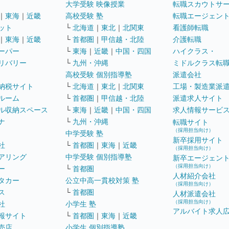
大学受験 映像授業
転職スカウトサ
｜
東海
｜
近畿
高校受験 塾
転職エージェン
ット
└
北海道
｜
東北
｜
北関東
看護師転職
｜
東海
｜
近畿
└
首都圏
｜
甲信越・北陸
介護転職
ーパー
└
東海
｜
近畿
｜
中国・四国
ハイクラス・
リバリー
└
九州・沖縄
ミドルクラス転
高校受験 個別指導塾
派遣会社
納税サイト
└
北海道
｜
東北
｜
北関東
工場・製造業派
ルーム
└
首都圏
｜
甲信越・北陸
派遣求人サイト
ル収納スペース
└
東海
｜
近畿
｜
中国・四国
求人情報サービ
ナ
└
九州・沖縄
転職サイト
（採用担当向け）
中学受験 塾
新卒採用サイト
社
└
首都圏
｜
東海
｜
近畿
（採用担当向け）
アリング
中学受験 個別指導塾
新卒エージェン
（採用担当向け）
ー
└
首都圏
人材紹介会社
タカー
公立中高一貫校対策 塾
（採用担当向け）
ス
└
首都圏
人材派遣会社
（採用担当向け）
社
小学生 塾
アルバイト求人
報サイト
└
首都圏
｜
東海
｜
近畿
売店
小学生 個別指導塾