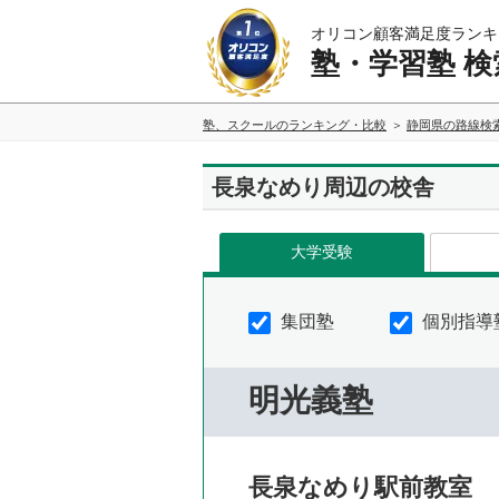
オリコン顧客満足度ランキ
塾・学習塾 検
塾、スクールのランキング・比較
静岡県の路線検
長泉なめり周辺の校舎
大学受験
集団塾
個別指導
明光義塾
長泉なめり駅前教室