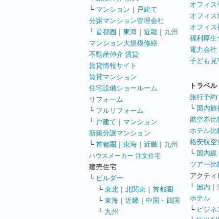
オフィス
└
マンション
｜
戸建て
オフィス
分譲マンション管理会社
オフィス
└
首都圏
｜
東海
｜
近畿
｜
九州
福利厚生
マンション大規模修繕
電力会社
不動産仲介 賃貸
子ども見
賃貸情報サイト
賃貸マンション
トラベル
住宅設備ショールーム
旅行予約
リフォーム
└
国内旅
└
フルリフォーム
航空券比
└
戸建て
｜
マンション
ホテル比
新築分譲マンション
格安航空券
└
首都圏
｜
東海
｜
近畿
｜
九州
└
国内線
ハウスメーカー 注文住宅
ツアー比
建売住宅
アクティ
└
ビルダー
└
国内
｜
└
東北
｜
北関東
｜
首都圏
ホテル
└
東海
｜
近畿
｜
中国・四国
└
ビジネ
└
九州