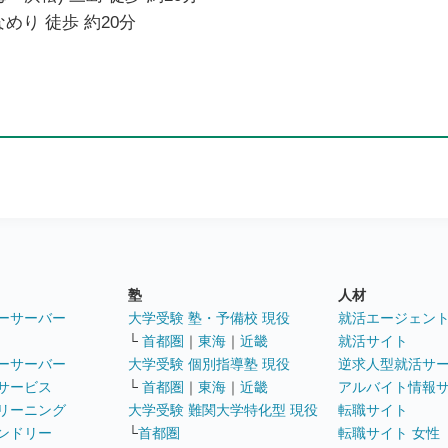
めり 徒歩 約20分
塾
人材
ーサーバー
大学受験 塾・予備校 現役
就活エージェン
└
首都圏
｜
東海
｜
近畿
就活サイト
ーサーバー
大学受験 個別指導塾 現役
逆求人型就活サ
サービス
└
首都圏
｜
東海
｜
近畿
アルバイト情報
リーニング
大学受験 難関大学特化型 現役
転職サイト
ンドリー
└
首都圏
転職サイト 女性