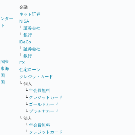
グ
金融
ネット証券
ウンター
NISA
イト
└
証券会社
リ
└
銀行
iDeCo
└
証券会社
└
銀行
｜
関東
FX
｜
東海
住宅ローン
四国
クレジットカード
全国
└ 個人
ス
└
年会費無料
└
クレジットカード
└
ゴールドカード
└
プラチナカード
└ 法人
└
年会費無料
└
クレジットカード