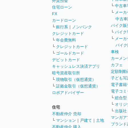
外貨預金
└
中古車
住宅ローン
└
メーカ
FX
中古車
カードローン
バイク販
└
銀行系
｜
ノンバンク
└
バイク
クレジットカード
└
メーカ
└
年会費無料
バイク
└
クレジットカード
車検
└
ゴールドカード
カーメン
デビットカード
カフェ
キャッシュレス決済アプリ
定額制動
暗号資産取引所
子ども写
└
現物取引（仮想通貨）
電子書籍
└
証拠金取引（仮想通貨）
電子コミ
ロボアドバイザー
└
総合型
└
オリジ
住宅
└
出版社
不動産仲介 売却
マンガア
└
マンション
｜
戸建て
｜
土地
ブランド
不動産仲介 購入