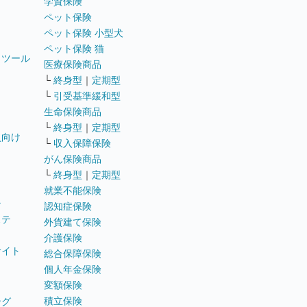
学資保険
ペット保険
ペット保険 小型犬
ペット保険 猫
トツール
医療保険商品
└
終身型
｜
定期型
└
引受基準緩和型
生命保険商品
└
終身型
｜
定期型
員向け
└
収入保障保険
がん保険商品
└
終身型
｜
定期型
就業不能保険
テ
認知症保険
ステ
外貨建て保険
介護保険
サイト
総合保障保険
個人年金保険
変額保険
積立保険
ング