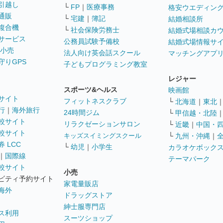
引越し
└
FP
｜
医療事務
格安ウエディン
通販
└
宅建
｜
簿記
結婚相談所
複合機
└
社会保険労務士
結婚式場相談カ
サービス
公務員試験予備校
結婚式場情報サ
 小売
法人向け英会話スクール
マッチングアプ
守りGPS
子どもプログラミング教室
レジャー
スポーツ&ヘルス
映画館
サイト
フィットネスクラブ
└
北海道
｜
東北
行
｜
海外旅行
24時間ジム
└
甲信越・北陸
較サイト
リラクゼーションサロン
└
近畿
｜
中国・
較サイト
キッズスイミングスクール
└
九州・沖縄
｜
 LCC
└
幼児
｜
小学生
カラオケボック
｜
国際線
テーマパーク
較サイト
小売
ビティ予約サイト
家電量販店
海外
ドラッグストア
紳士服専門店
ス利用
スーツショップ