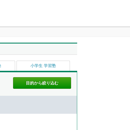
塾
小学生 学習塾