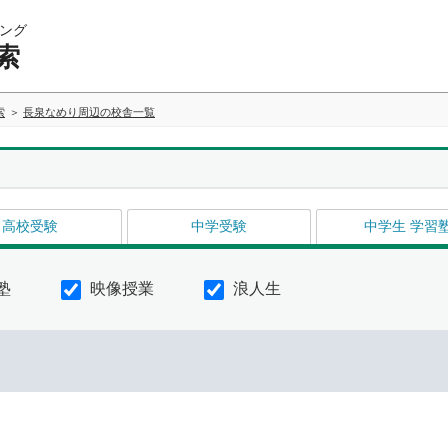
ング
索
索
長泉なめり周辺の校舎一覧
高校受験
中学受験
中学生 学習
塾
映像授業
浪人生