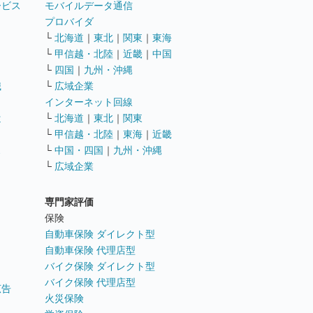
ービス
モバイルデータ通信
ト
プロバイダ
└
北海道
｜
東北
｜
関東
｜
東海
└
甲信越・北陸
｜
近畿
｜
中国
└
四国
｜
九州・沖縄
職
└
広域企業
インターネット回線
遣
└
北海道
｜
東北
｜
関東
└
甲信越・北陸
｜
東海
｜
近畿
ス
└
中国・四国
｜
九州・沖縄
└
広域企業
専門家評価
ト
保険
自動車保険 ダイレクト型
自動車保険 代理店型
バイク保険 ダイレクト型
バイク保険 代理店型
広告
火災保険