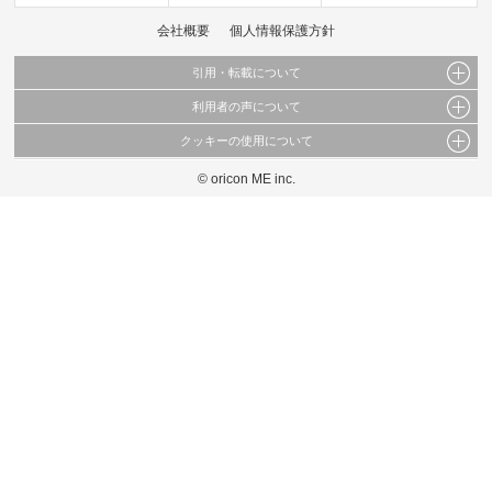
会社概要
個人情報保護方針
引用・転載について
利用者の声について
当サイトで公開されている情報（文字、写真、イラスト、画像データ等）及びこれらの配
置・編集および構造などについての著作権は株式会社oricon MEに帰属しております。
クッキーの使用について
当サイトに掲載している内容はすべてサービスの利用者が提出された見解・感想です。
これらの情報を権利者の許可なく無断転載・複製などの二次利用を行うことは固く禁じて
弊社が内容について正確性を含め一切保証するものではありません。
おります。
© oricon ME inc.
このサイトでは Cookie を使用して、ユーザーに合わせたコンテンツや広告の表示、ソー
弊社の見解・ 意見ではないことをご理解いただいた上でご覧ください。
シャル メディア機能の提供、広告の表示回数やクリック数の測定を行っています。
また、ユーザーによるサイトの利用状況についても情報を収集し、ソーシャル メディア
や広告配信、データ解析の各パートナーに提供しています。
各パートナーは、この情報とユーザーが各パートナーに提供した他の情報や、ユーザーが
各パートナーのサービスを使用したときに収集した他の情報を組み合わせて使用すること
があります。