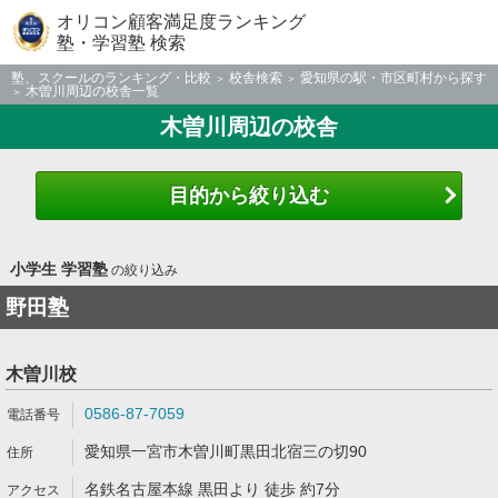
オリコン顧客満足度ランキング
塾・学習塾 検索
塾、スクールのランキング・比較
校舎検索
愛知県の駅・市区町村から探す
木曽川周辺の校舎一覧
木曽川周辺の校舎
目的から絞り込む
小学生 学習塾
の絞り込み
野田塾
木曽川校
0586-87-7059
愛知県一宮市木曽川町黒田北宿三の切90
名鉄名古屋本線 黒田より 徒歩 約7分