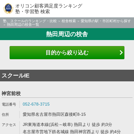
オリコン顧客満足度ランキング
塾・学習塾 検索
塾、スクールのランキング・比較
校舎検索
愛知県の駅・市区町村から探す
熱田周辺の校舎一覧
熱田周辺の校舎
目的から絞り込む
スクールIE
神宮前校
052-678-3715
愛知県名古屋市熱田区森後町8-15
JR東海道本線(浜松～岐阜) 熱田より 徒歩 約3分
名古屋市営地下鉄名城線 熱田神宮西より 徒歩 約4分