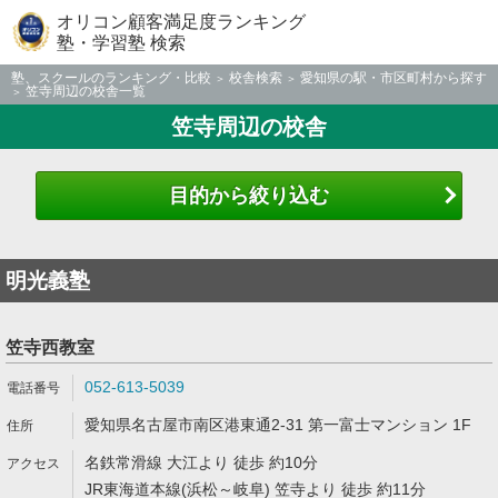
オリコン顧客満足度ランキング
塾・学習塾 検索
塾、スクールのランキング・比較
校舎検索
愛知県の駅・市区町村から探す
笠寺周辺の校舎一覧
笠寺周辺の校舎
目的から絞り込む
明光義塾
笠寺西教室
052-613-5039
愛知県名古屋市南区港東通2-31 第一富士マンション 1F
名鉄常滑線 大江より 徒歩 約10分
JR東海道本線(浜松～岐阜) 笠寺より 徒歩 約11分