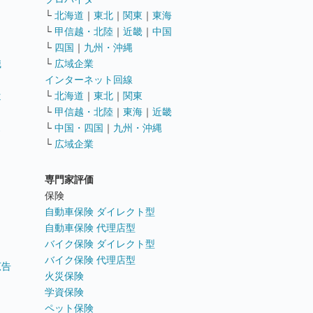
└
北海道
｜
東北
｜
関東
｜
東海
└
甲信越・北陸
｜
近畿
｜
中国
└
四国
｜
九州・沖縄
職
└
広域企業
インターネット回線
遣
└
北海道
｜
東北
｜
関東
└
甲信越・北陸
｜
東海
｜
近畿
ス
└
中国・四国
｜
九州・沖縄
└
広域企業
専門家評価
ト
保険
自動車保険 ダイレクト型
自動車保険 代理店型
バイク保険 ダイレクト型
バイク保険 代理店型
広告
火災保険
学資保険
ペット保険