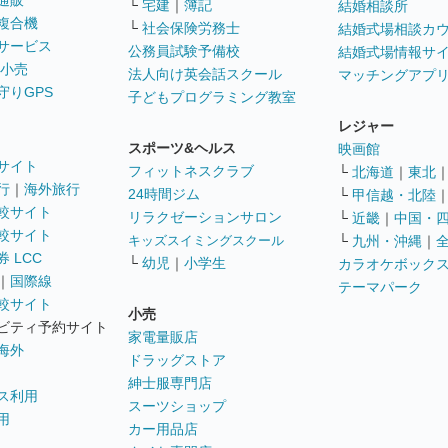
通販
└
宅建
｜
簿記
結婚相談所
複合機
└
社会保険労務士
結婚式場相談カ
サービス
公務員試験予備校
結婚式場情報サ
 小売
法人向け英会話スクール
マッチングアプ
守りGPS
子どもプログラミング教室
レジャー
スポーツ&ヘルス
映画館
サイト
フィットネスクラブ
└
北海道
｜
東北
行
｜
海外旅行
24時間ジム
└
甲信越・北陸
較サイト
リラクゼーションサロン
└
近畿
｜
中国・
較サイト
キッズスイミングスクール
└
九州・沖縄
｜
 LCC
└
幼児
｜
小学生
カラオケボック
｜
国際線
テーマパーク
較サイト
小売
ビティ予約サイト
家電量販店
海外
ドラッグストア
紳士服専門店
ス利用
スーツショップ
用
カー用品店