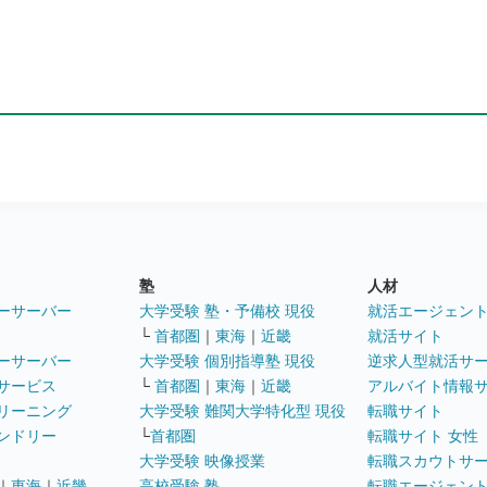
塾
人材
ーサーバー
大学受験 塾・予備校 現役
就活エージェン
└
首都圏
｜
東海
｜
近畿
就活サイト
ーサーバー
大学受験 個別指導塾 現役
逆求人型就活サ
サービス
└
首都圏
｜
東海
｜
近畿
アルバイト情報
リーニング
大学受験 難関大学特化型 現役
転職サイト
ンドリー
└
首都圏
転職サイト 女性
大学受験 映像授業
転職スカウトサ
｜
東海
｜
近畿
高校受験 塾
転職エージェン