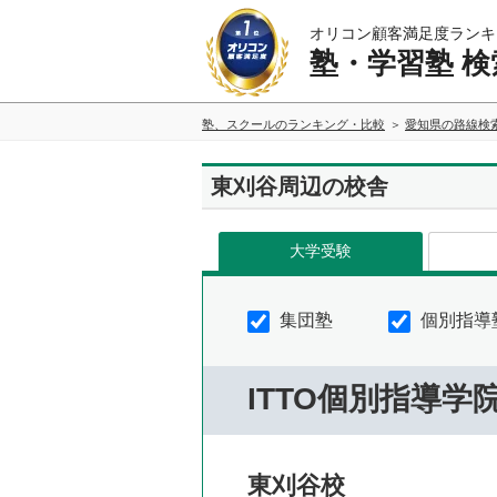
オリコン顧客満足度ランキ
塾・学習塾 検
塾、スクールのランキング・比較
愛知県の路線検
東刈谷周辺の校舎
大学受験
集団塾
個別指導
ITTO個別指導学
東刈谷校