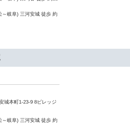
松～岐阜) 三河安城 徒歩 約
院
城本町1-23-9 8ビレッジ
松～岐阜) 三河安城 徒歩 約