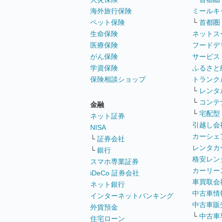
海外旅行保険
ミールキ
ペット保険
└
首都圏
生命保険
ネットス
医療保険
フードデ
がん保険
サービス
学資保険
ふるさと
保険相談ショップ
トランク
└
レンタ
└
コンテ
金融
└
宅配型
ネット証券
引越し会
NISA
カーシェ
└
証券会社
レンタカ
└
銀行
格安レン
スマホ専業証券
カーリー
iDeCo 証券会社
車買取会
ネット銀行
中古車情
インターネットバンキング
中古車販
外貨預金
└
中古車
住宅ローン