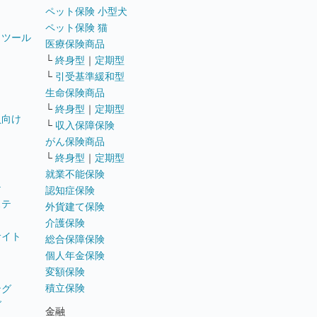
ペット保険 小型犬
ペット保険 猫
トツール
医療保険商品
└
終身型
｜
定期型
└
引受基準緩和型
生命保険商品
└
終身型
｜
定期型
員向け
└
収入保障保険
がん保険商品
└
終身型
｜
定期型
就業不能保険
テ
認知症保険
ステ
外貨建て保険
介護保険
サイト
総合保障保険
個人年金保険
変額保険
積立保険
ング
グ
金融