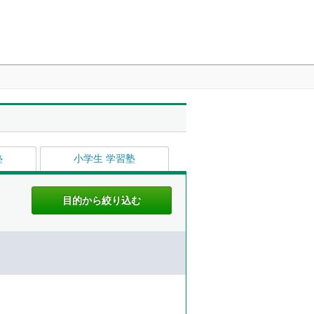
塾
小学生 学習塾