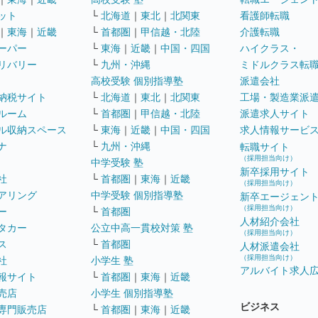
ット
└
北海道
｜
東北
｜
北関東
看護師転職
｜
東海
｜
近畿
└
首都圏
｜
甲信越・北陸
介護転職
ーパー
└
東海
｜
近畿
｜
中国・四国
ハイクラス・
リバリー
└
九州・沖縄
ミドルクラス転
高校受験 個別指導塾
派遣会社
納税サイト
└
北海道
｜
東北
｜
北関東
工場・製造業派
ルーム
└
首都圏
｜
甲信越・北陸
派遣求人サイト
ル収納スペース
└
東海
｜
近畿
｜
中国・四国
求人情報サービ
ナ
└
九州・沖縄
転職サイト
（採用担当向け）
中学受験 塾
新卒採用サイト
社
└
首都圏
｜
東海
｜
近畿
（採用担当向け）
アリング
中学受験 個別指導塾
新卒エージェン
（採用担当向け）
ー
└
首都圏
人材紹介会社
タカー
公立中高一貫校対策 塾
（採用担当向け）
ス
└
首都圏
人材派遣会社
（採用担当向け）
社
小学生 塾
アルバイト求人
報サイト
└
首都圏
｜
東海
｜
近畿
売店
小学生 個別指導塾
ビジネス
専門販売店
└
首都圏
｜
東海
｜
近畿