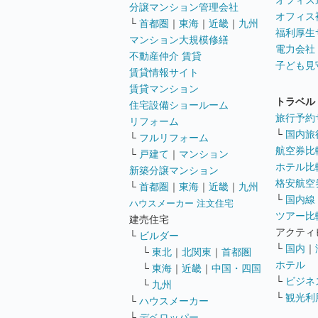
オフィス
分譲マンション管理会社
オフィス
└
首都圏
｜
東海
｜
近畿
｜
九州
福利厚生
マンション大規模修繕
電力会社
不動産仲介 賃貸
子ども見
賃貸情報サイト
賃貸マンション
トラベル
住宅設備ショールーム
旅行予約
リフォーム
└
国内旅
└
フルリフォーム
航空券比
└
戸建て
｜
マンション
ホテル比
新築分譲マンション
格安航空券
└
首都圏
｜
東海
｜
近畿
｜
九州
└
国内線
ハウスメーカー 注文住宅
ツアー比
建売住宅
アクティ
└
ビルダー
└
国内
｜
└
東北
｜
北関東
｜
首都圏
ホテル
└
東海
｜
近畿
｜
中国・四国
└
ビジネ
└
九州
└
観光利
└
ハウスメーカー
└
デベロッパー