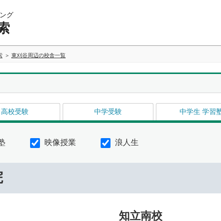
ング
索
索
東刈谷周辺の校舎一覧
高校受験
中学受験
中学生 学習
塾
映像授業
浪人生
院
知立南校