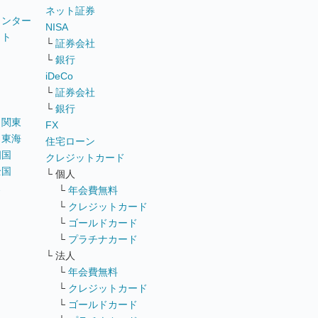
ネット証券
ウンター
NISA
イト
└
証券会社
リ
└
銀行
iDeCo
└
証券会社
└
銀行
｜
関東
FX
｜
東海
住宅ローン
四国
クレジットカード
全国
└ 個人
ス
└
年会費無料
└
クレジットカード
└
ゴールドカード
└
プラチナカード
└ 法人
└
年会費無料
└
クレジットカード
└
ゴールドカード