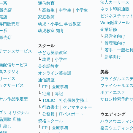
法人カーリース
ー系
通信教育
ネット印刷通販
販売店
└
高校生
｜
中学生
｜
小学生
ビジネスチャッ
売店
家庭教師
Web会議ツール
専門販売店
幼児・小学生 学習教室
企業研修
ー系
幼児教室 知育
└
経営者向け
販売店
└
管理職向け
スクール
└
若手・一般社
テナンスサービス
子ども英語教室
└
新卒向け
└
幼児
｜
小学生
画配信サービス
英会話教室
真スタジオ
美容
オンライン英会話
サービス
ブライダルエス
通信講座
ックサービス
フェイシャルエ
└
FP
｜
医療事務
ボディエステ
└
宅建
｜
簿記
ナル作品限定型
サロン検索予約
└
TOEIC
｜
社会保険労務士
└
行政書士
｜
ケアマネジャー
プリ オリジナル
└
公務員
｜
ITパスポート
ウエディング
品買取 店舗
資格スクール
ハウスウエディ
引越し
└
FP
｜
医療事務
格安ウエディン