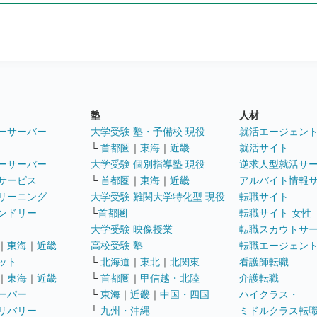
塾
人材
ーサーバー
大学受験 塾・予備校 現役
就活エージェン
└
首都圏
｜
東海
｜
近畿
就活サイト
ーサーバー
大学受験 個別指導塾 現役
逆求人型就活サ
サービス
└
首都圏
｜
東海
｜
近畿
アルバイト情報
リーニング
大学受験 難関大学特化型 現役
転職サイト
ンドリー
└
首都圏
転職サイト 女性
大学受験 映像授業
転職スカウトサ
｜
東海
｜
近畿
高校受験 塾
転職エージェン
ット
└
北海道
｜
東北
｜
北関東
看護師転職
｜
東海
｜
近畿
└
首都圏
｜
甲信越・北陸
介護転職
ーパー
└
東海
｜
近畿
｜
中国・四国
ハイクラス・
リバリー
└
九州・沖縄
ミドルクラス転