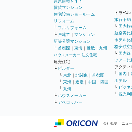
賃貸情報サイト
賃貸マンション
トラベル
住宅設備ショールーム
旅行予約
リフォーム
└
国内旅
└
フルリフォーム
航空券比
└
戸建て
｜
マンション
ホテル比
新築分譲マンション
格安航空券
└
首都圏
｜
東海
｜
近畿
｜
九州
└
国内線
ハウスメーカー 注文住宅
ツアー比
建売住宅
アクティ
└
ビルダー
└
国内
｜
└
東北
｜
北関東
｜
首都圏
ホテル
└
東海
｜
近畿
｜
中国・四国
└
ビジネ
└
九州
└
観光利
└
ハウスメーカー
└
デベロッパー
会社概要
ニュ