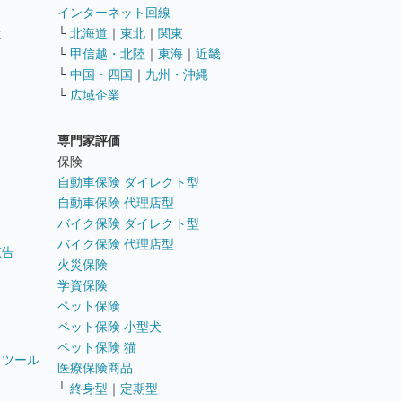
インターネット回線
遣
└
北海道
｜
東北
｜
関東
└
甲信越・北陸
｜
東海
｜
近畿
ス
└
中国・四国
｜
九州・沖縄
└
広域企業
専門家評価
ト
保険
自動車保険 ダイレクト型
自動車保険 代理店型
バイク保険 ダイレクト型
バイク保険 代理店型
広告
火災保険
学資保険
ペット保険
ペット保険 小型犬
ペット保険 猫
トツール
医療保険商品
└
終身型
｜
定期型