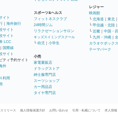
レジャー
スポーツ&ヘルス
映画館
サイト
フィットネスクラブ
└
北海道
｜
東北
行
｜
海外旅行
24時間ジム
└
甲信越・北陸
較サイト
リラクゼーションサロン
└
近畿
｜
中国・
較サイト
キッズスイミングスクール
└
九州・沖縄
｜
 LCC
└
幼児
｜
小学生
カラオケボック
｜
国際線
テーマパーク
較サイト
小売
ビティ予約サイト
家電量販店
海外
ドラッグストア
紳士服専門店
ス利用
スーツショップ
用
カー用品店
タイヤ専門店
ースリリース
個人情報保護方針
お問い合わせ
引用・転載について
求人情報