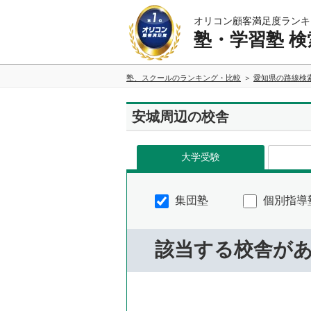
オリコン顧客満足度ランキ
塾・学習塾 検
塾、スクールのランキング・比較
愛知県の路線検
安城周辺の校舎
大学受験
集団塾
個別指導
該当する校舎が