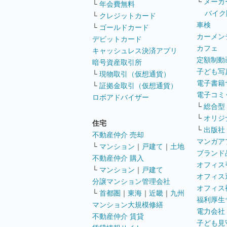
└
メーカ
└
年会費無料
バイク
└
クレジットカード
車検
└
ゴールドカード
カーメン
デビットカード
カフェ
キャッシュレス決済アプリ
定額制動
暗号資産取引所
子ども写
└
現物取引（仮想通貨）
電子書籍
└
証拠金取引（仮想通貨）
電子コミ
ロボアドバイザー
└
総合型
└
オリジ
住宅
└
出版社
不動産仲介 売却
マンガア
└
マンション
｜
戸建て
｜
土地
ブランド
不動産仲介 購入
オフィス
└
マンション
｜
戸建て
オフィス
分譲マンション管理会社
オフィス
└
首都圏
｜
東海
｜
近畿
｜
九州
福利厚生
マンション大規模修繕
電力会社
不動産仲介 賃貸
子ども見