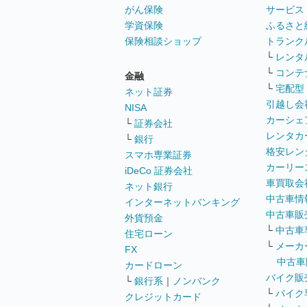
がん保険
サービス
学資保険
ふるさと
保険相談ショップ
トランク
└
レンタ
└
コンテ
金融
└
宅配型
ネット証券
引越し会
NISA
カーシェ
└
証券会社
レンタカ
└
銀行
格安レン
スマホ専業証券
カーリー
iDeCo 証券会社
車買取会
ネット銀行
中古車情
インターネットバンキング
中古車販
外貨預金
└
中古車
住宅ローン
└
メーカ
FX
中古車
カードローン
バイク販
└
銀行系
｜
ノンバンク
└
バイク
クレジットカード