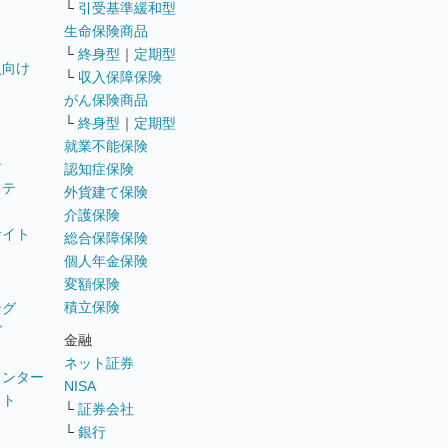
└
引受基準緩和型
生命保険商品
└
終身型
｜
定期型
員向け
└
収入保障保険
がん保険商品
└
終身型
｜
定期型
就業不能保険
テ
認知症保険
ステ
外貨建て保険
介護保険
サイト
総合保障保険
個人年金保険
変額保険
積立保険
ング
グ
金融
ネット証券
ウンター
NISA
イト
└
証券会社
リ
└
銀行