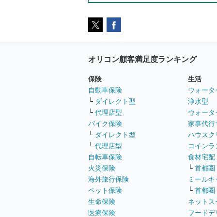
オリコン顧客満足度ランキング
保険
生活
自動車保険
ウォータ
└
ダイレクト型
浄水型
└
代理店型
ウォータ
バイク保険
家事代行
└
ダイレクト型
ハウスク
└
代理店型
コインラ
自転車保険
食材宅配
火災保険
└
首都圏
海外旅行保険
ミールキ
ペット保険
└
首都圏
生命保険
ネットス
医療保険
フードデ