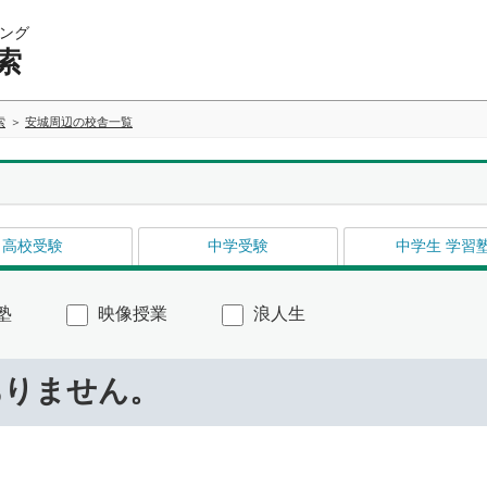
ング
索
索
安城周辺の校舎一覧
高校受験
中学受験
中学生 学習
塾
映像授業
浪人生
ありません。