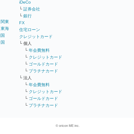
iDeCo
└
証券会社
└
銀行
｜
関東
FX
｜
東海
住宅ローン
四国
クレジットカード
全国
└ 個人
ス
└
年会費無料
└
クレジットカード
└
ゴールドカード
└
プラチナカード
└ 法人
└
年会費無料
└
クレジットカード
└
ゴールドカード
└
プラチナカード
© oricon ME inc.