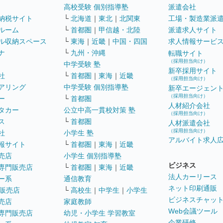
高校受験 個別指導塾
派遣会社
納税サイト
└
北海道
｜
東北
｜
北関東
工場・製造業派
ルーム
└
首都圏
｜
甲信越・北陸
派遣求人サイト
ル収納スペース
└
東海
｜
近畿
｜
中国・四国
求人情報サービ
ナ
└
九州・沖縄
転職サイト
（採用担当向け）
中学受験 塾
新卒採用サイト
社
└
首都圏
｜
東海
｜
近畿
（採用担当向け）
アリング
中学受験 個別指導塾
新卒エージェン
（採用担当向け）
ー
└
首都圏
人材紹介会社
タカー
公立中高一貫校対策 塾
（採用担当向け）
ス
└
首都圏
人材派遣会社
（採用担当向け）
社
小学生 塾
アルバイト求人
報サイト
└
首都圏
｜
東海
｜
近畿
売店
小学生 個別指導塾
ビジネス
専門販売店
└
首都圏
｜
東海
｜
近畿
法人カーリース
ー系
通信教育
ネット印刷通販
販売店
└
高校生
｜
中学生
｜
小学生
ビジネスチャッ
売店
家庭教師
Web会議ツール
専門販売店
幼児・小学生 学習教室
企業研修