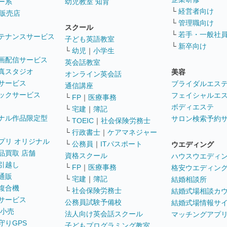
ー系
幼児教室 知育
└
経営者向け
販売店
└
管理職向け
スクール
└
若手・一般社
テナンスサービス
子ども英語教室
└
新卒向け
└
幼児
｜
小学生
画配信サービス
英会話教室
真スタジオ
美容
オンライン英会話
サービス
ブライダルエス
通信講座
ックサービス
フェイシャルエ
└
FP
｜
医療事務
ボディエステ
└
宅建
｜
簿記
ナル作品限定型
サロン検索予約
└
TOEIC
｜
社会保険労務士
└
行政書士
｜
ケアマネジャー
プリ オリジナル
└
公務員
｜
ITパスポート
ウエディング
品買取 店舗
資格スクール
ハウスウエディ
引越し
└
FP
｜
医療事務
格安ウエディン
通販
└
宅建
｜
簿記
結婚相談所
複合機
└
社会保険労務士
結婚式場相談カ
サービス
公務員試験予備校
結婚式場情報サ
 小売
法人向け英会話スクール
マッチングアプ
守りGPS
子どもプログラミング教室