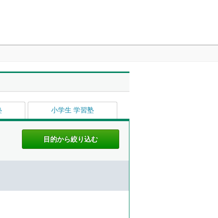
塾
小学生 学習塾