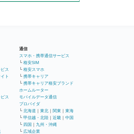
通信
ト
スマホ・携帯通信サービス
└
格安SIM
ービス
└
格安スマホ
サイト
└
携帯キャリア
└
携帯キャリア格安ブランド
ホームルーター
ービス
モバイルデータ通信
ト
プロバイダ
└
北海道
｜
東北
｜
関東
｜
東海
└
甲信越・北陸
｜
近畿
｜
中国
└
四国
｜
九州・沖縄
職
└
広域企業