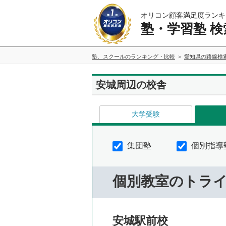
オリコン顧客満足度ランキ
塾・学習塾 検
塾、スクールのランキング・比較
愛知県の路線検
安城周辺の校舎
大学受験
集団塾
個別指導
個別教室のトラ
安城駅前校