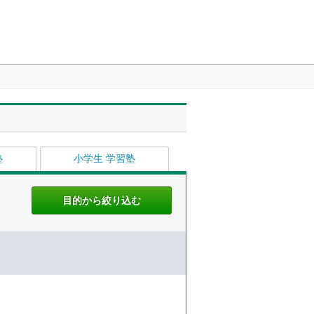
塾
小学生 学習塾