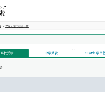
ング
索
索
安城周辺の校舎一覧
高校受験
中学受験
中学生 学習
塾
イ