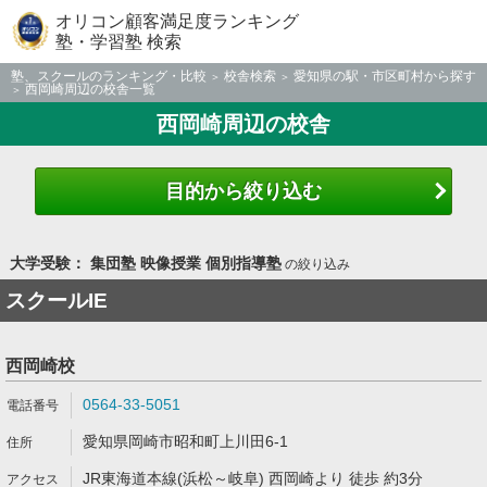
オリコン顧客満足度ランキング
塾・学習塾 検索
塾、スクールのランキング・比較
校舎検索
愛知県の駅・市区町村から探す
西岡崎周辺の校舎一覧
西岡崎周辺の校舎
目的から絞り込む
大学受験： 集団塾 映像授業 個別指導塾
の絞り込み
スクールIE
西岡崎校
0564-33-5051
愛知県岡崎市昭和町上川田6-1
JR東海道本線(浜松～岐阜) 西岡崎より 徒歩 約3分