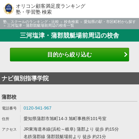
オリコン顧客満足度ランキング
塾・学習塾 検索
塾、スクールのランキング・比較
校舎検索
愛知県の駅・市区町村から探す
三河塩津・蒲郡競艇場前周辺の校舎一覧
三河塩津・蒲郡競艇場前周辺の校舎
目的から絞り込む
ナビ個別指導学院
蒲郡校
0120-941-967
愛知県蒲郡市旭町14-3 旭町事務所101号室
JR東海道本線(浜松～岐阜) 蒲郡より 徒歩 約15分
名鉄蒲郡線 蒲郡競艇場前より 徒歩 約21分