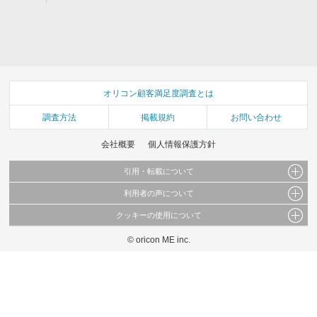
オリコン顧客満足度調査とは
調査方法
掲載規約
お問い合わせ
会社概要
個人情報保護方針
引用・転載について
利用者の声について
当サイトで公開されている情報（文字、写真、イラスト、画像データ等）及びこれらの配
置・編集および構造などについての著作権は株式会社oricon MEに帰属しております。
クッキーの使用について
当サイトに掲載している内容はすべてサービスの利用者が提出された見解・感想です。
これらの情報を権利者の許可なく無断転載・複製などの二次利用を行うことは固く禁じて
弊社が内容について正確性を含め一切保証するものではありません。
おります。
© oricon ME inc.
このサイトでは Cookie を使用して、ユーザーに合わせたコンテンツや広告の表示、ソー
弊社の見解・ 意見ではないことをご理解いただいた上でご覧ください。
シャル メディア機能の提供、広告の表示回数やクリック数の測定を行っています。
また、ユーザーによるサイトの利用状況についても情報を収集し、ソーシャル メディア
や広告配信、データ解析の各パートナーに提供しています。
各パートナーは、この情報とユーザーが各パートナーに提供した他の情報や、ユーザーが
各パートナーのサービスを使用したときに収集した他の情報を組み合わせて使用すること
があります。