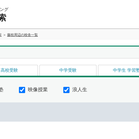
ング
索
索
藤枝周辺の校舎一覧
高校受験
中学受験
中学生 学習
塾
映像授業
浪人生
イ