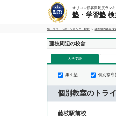
オリコン顧客満足度ランキ
塾・学習塾 検
塾、スクールのランキング・比較
静岡県の路線検
藤枝周辺の校舎
大学受験
集団塾
個別指導
個別教室のトラ
藤枝駅前校