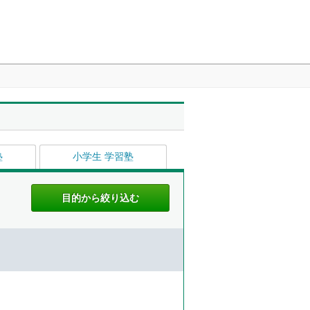
塾
小学生 学習塾