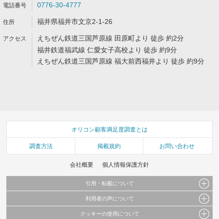
0776-30-4777
福井県福井市文京2-1-26
えちぜん鉄道三国芦原線 田原町より 徒歩 約2分
福井鉄道福武線 仁愛女子高校より 徒歩 約9分
えちぜん鉄道三国芦原線 福大前西福井より 徒歩 約9分
オリコン顧客満足度調査とは
調査方法
掲載規約
お問い合わせ
会社概要
個人情報保護方針
引用・転載について
利用者の声について
当サイトで公開されている情報（文字、写真、イラスト、画像データ等）及びこれらの配
置・編集および構造などについての著作権は株式会社oricon MEに帰属しております。
クッキーの使用について
当サイトに掲載している内容はすべてサービスの利用者が提出された見解・感想です。
これらの情報を権利者の許可なく無断転載・複製などの二次利用を行うことは固く禁じて