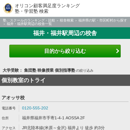
オリコン顧客満足度ランキング
塾・学習塾 検索
塾、スクールのランキング・比較
校舎検索
福井県の駅・市区町村から探す
福井・福井駅周辺の校舎一覧
福井・福井駅周辺の校舎
目的から絞り込む
大学受験： 集団塾 映像授業 個別指導塾
の絞り込み
個別教室のトライ
アオッサ校
0120-555-202
福井県福井市手寄1-4-1 AOSSA 2F
JR北陸本線(米原～金沢) 福井より 徒歩 約3分