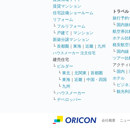
賃貸マンション
トラベル
住宅設備ショールーム
旅行予約
リフォーム
└
国内旅
└
フルリフォーム
航空券比
└
戸建て
｜
マンション
ホテル比
新築分譲マンション
格安航空券
└
首都圏
｜
東海
｜
近畿
｜
九州
└
国内線
ハウスメーカー 注文住宅
ツアー比
建売住宅
アクティ
└
ビルダー
└
国内
｜
└
東北
｜
北関東
｜
首都圏
ホテル
└
東海
｜
近畿
｜
中国・四国
└
ビジネ
└
九州
└
観光利
└
ハウスメーカー
└
デベロッパー
会社概要
ニュ