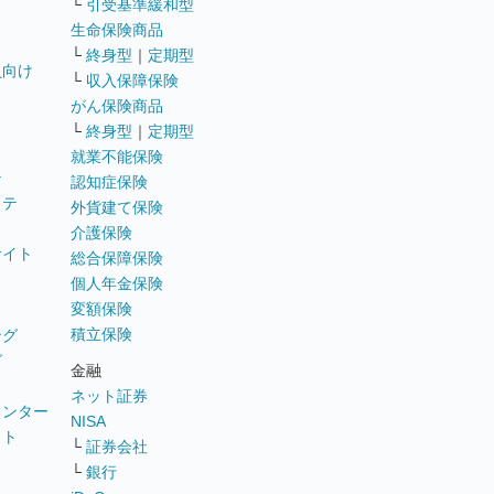
└
引受基準緩和型
生命保険商品
└
終身型
｜
定期型
員向け
└
収入保障保険
がん保険商品
└
終身型
｜
定期型
就業不能保険
テ
認知症保険
ステ
外貨建て保険
介護保険
サイト
総合保障保険
個人年金保険
変額保険
積立保険
ング
グ
金融
ネット証券
ウンター
NISA
イト
└
証券会社
リ
└
銀行