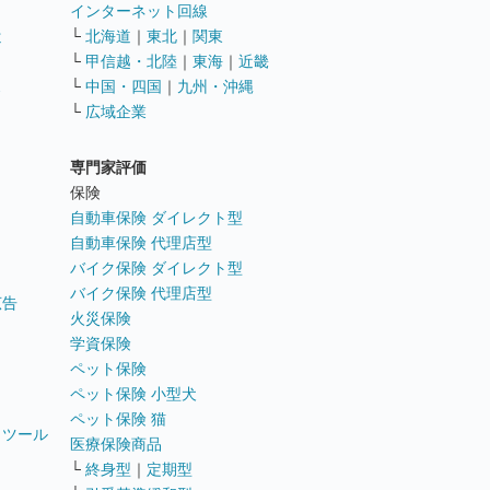
インターネット回線
遣
└
北海道
｜
東北
｜
関東
└
甲信越・北陸
｜
東海
｜
近畿
ス
└
中国・四国
｜
九州・沖縄
└
広域企業
専門家評価
ト
保険
自動車保険 ダイレクト型
自動車保険 代理店型
バイク保険 ダイレクト型
バイク保険 代理店型
広告
火災保険
学資保険
ペット保険
ペット保険 小型犬
ペット保険 猫
トツール
医療保険商品
└
終身型
｜
定期型