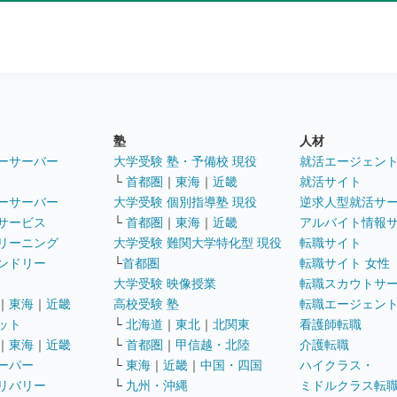
塾
人材
ーサーバー
大学受験 塾・予備校 現役
就活エージェン
└
首都圏
｜
東海
｜
近畿
就活サイト
ーサーバー
大学受験 個別指導塾 現役
逆求人型就活サ
サービス
└
首都圏
｜
東海
｜
近畿
アルバイト情報
リーニング
大学受験 難関大学特化型 現役
転職サイト
ンドリー
└
首都圏
転職サイト 女性
大学受験 映像授業
転職スカウトサ
｜
東海
｜
近畿
高校受験 塾
転職エージェン
ット
└
北海道
｜
東北
｜
北関東
看護師転職
｜
東海
｜
近畿
└
首都圏
｜
甲信越・北陸
介護転職
ーパー
└
東海
｜
近畿
｜
中国・四国
ハイクラス・
リバリー
└
九州・沖縄
ミドルクラス転