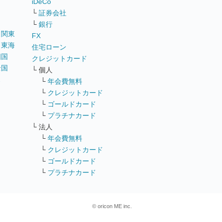
iDeCo
└
証券会社
└
銀行
｜
関東
FX
｜
東海
住宅ローン
四国
クレジットカード
全国
└ 個人
ス
└
年会費無料
└
クレジットカード
└
ゴールドカード
└
プラチナカード
└ 法人
└
年会費無料
└
クレジットカード
└
ゴールドカード
└
プラチナカード
© oricon ME inc.