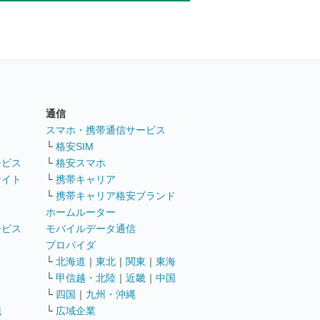
通信
ト
スマホ・携帯通信サービス
└
格安SIM
ービス
└
格安スマホ
サイト
└
携帯キャリア
└
携帯キャリア格安ブランド
ホームルーター
ービス
モバイルデータ通信
ト
プロバイダ
└
北海道
｜
東北
｜
関東
｜
東海
└
甲信越・北陸
｜
近畿
｜
中国
└
四国
｜
九州・沖縄
職
└
広域企業