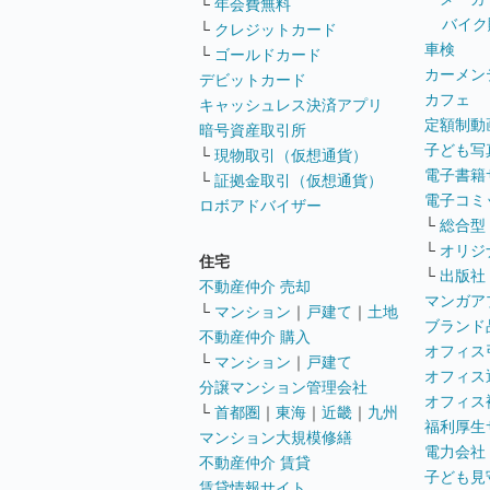
└
年会費無料
バイク
└
クレジットカード
車検
└
ゴールドカード
カーメン
デビットカード
カフェ
キャッシュレス決済アプリ
定額制動
暗号資産取引所
子ども写
└
現物取引（仮想通貨）
電子書籍
└
証拠金取引（仮想通貨）
電子コミ
ロボアドバイザー
└
総合型
└
オリジ
住宅
└
出版社
不動産仲介 売却
マンガア
└
マンション
｜
戸建て
｜
土地
ブランド
不動産仲介 購入
オフィス
└
マンション
｜
戸建て
オフィス
分譲マンション管理会社
オフィス
└
首都圏
｜
東海
｜
近畿
｜
九州
福利厚生
マンション大規模修繕
電力会社
不動産仲介 賃貸
子ども見
賃貸情報サイト