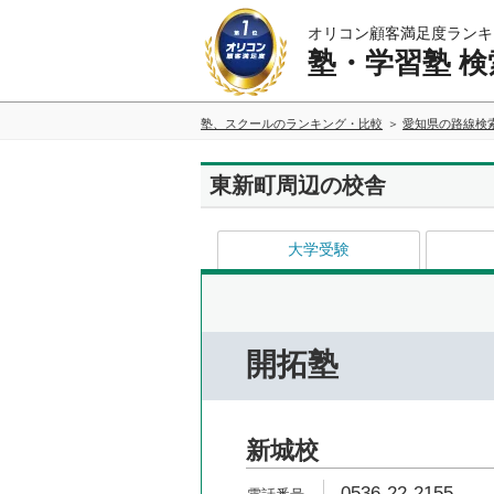
オリコン顧客満足度ランキ
塾・学習塾 検
塾、スクールのランキング・比較
愛知県の路線検
東新町周辺の校舎
大学受験
開拓塾
新城校
0536-22-2155