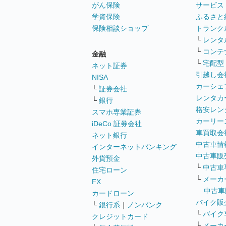
がん保険
サービス
学資保険
ふるさと
保険相談ショップ
トランク
└
レンタ
└
コンテ
金融
└
宅配型
ネット証券
引越し会
NISA
カーシェ
└
証券会社
レンタカ
└
銀行
格安レン
スマホ専業証券
カーリー
iDeCo 証券会社
車買取会
ネット銀行
中古車情
インターネットバンキング
中古車販
外貨預金
└
中古車
住宅ローン
└
メーカ
FX
中古車
カードローン
バイク販
└
銀行系
｜
ノンバンク
└
バイク
クレジットカード
└
メーカ