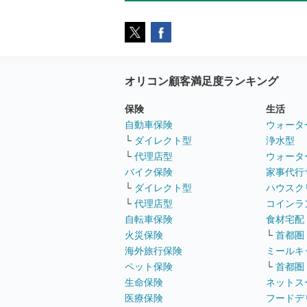
オリコン顧客満足度ランキング
保険
生活
自動車保険
ウォータ
└
ダイレクト型
浄水型
└
代理店型
ウォータ
バイク保険
家事代行
└
ダイレクト型
ハウスク
└
代理店型
コインラ
自転車保険
食材宅配
火災保険
└
首都圏
海外旅行保険
ミールキ
ペット保険
└
首都圏
生命保険
ネットス
医療保険
フードデ