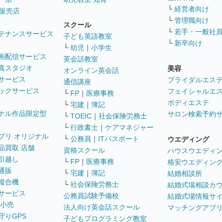
└
経営者向け
販売店
└
管理職向け
スクール
└
若手・一般社
テナンスサービス
子ども英語教室
└
新卒向け
└
幼児
｜
小学生
画配信サービス
英会話教室
真スタジオ
美容
オンライン英会話
サービス
ブライダルエス
通信講座
ックサービス
フェイシャルエ
└
FP
｜
医療事務
ボディエステ
└
宅建
｜
簿記
ナル作品限定型
サロン検索予約
└
TOEIC
｜
社会保険労務士
└
行政書士
｜
ケアマネジャー
プリ オリジナル
└
公務員
｜
ITパスポート
ウエディング
品買取 店舗
資格スクール
ハウスウエディ
引越し
└
FP
｜
医療事務
格安ウエディン
通販
└
宅建
｜
簿記
結婚相談所
複合機
└
社会保険労務士
結婚式場相談カ
サービス
公務員試験予備校
結婚式場情報サ
 小売
法人向け英会話スクール
マッチングアプ
守りGPS
子どもプログラミング教室