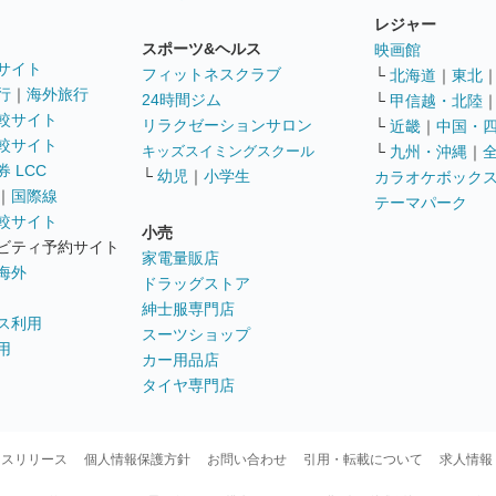
レジャー
スポーツ&ヘルス
映画館
サイト
フィットネスクラブ
└
北海道
｜
東北
行
｜
海外旅行
24時間ジム
└
甲信越・北陸
較サイト
リラクゼーションサロン
└
近畿
｜
中国・
較サイト
キッズスイミングスクール
└
九州・沖縄
｜
 LCC
└
幼児
｜
小学生
カラオケボック
｜
国際線
テーマパーク
較サイト
小売
ビティ予約サイト
家電量販店
海外
ドラッグストア
紳士服専門店
ス利用
スーツショップ
用
カー用品店
タイヤ専門店
ースリリース
個人情報保護方針
お問い合わせ
引用・転載について
求人情報