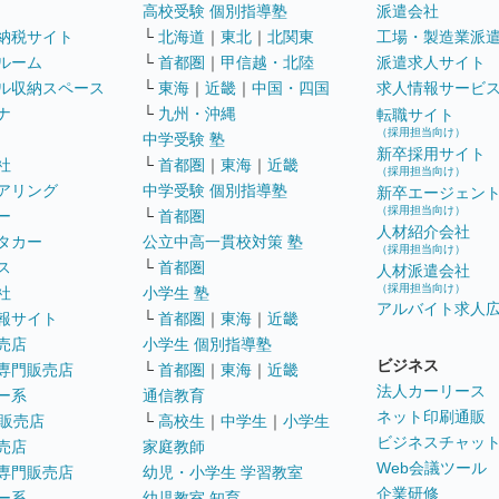
高校受験 個別指導塾
派遣会社
納税サイト
└
北海道
｜
東北
｜
北関東
工場・製造業派
ルーム
└
首都圏
｜
甲信越・北陸
派遣求人サイト
ル収納スペース
└
東海
｜
近畿
｜
中国・四国
求人情報サービ
ナ
└
九州・沖縄
転職サイト
（採用担当向け）
中学受験 塾
新卒採用サイト
社
└
首都圏
｜
東海
｜
近畿
（採用担当向け）
アリング
中学受験 個別指導塾
新卒エージェン
（採用担当向け）
ー
└
首都圏
人材紹介会社
タカー
公立中高一貫校対策 塾
（採用担当向け）
ス
└
首都圏
人材派遣会社
（採用担当向け）
社
小学生 塾
アルバイト求人
報サイト
└
首都圏
｜
東海
｜
近畿
売店
小学生 個別指導塾
ビジネス
専門販売店
└
首都圏
｜
東海
｜
近畿
法人カーリース
ー系
通信教育
ネット印刷通販
販売店
└
高校生
｜
中学生
｜
小学生
ビジネスチャッ
売店
家庭教師
Web会議ツール
専門販売店
幼児・小学生 学習教室
企業研修
ー系
幼児教室 知育