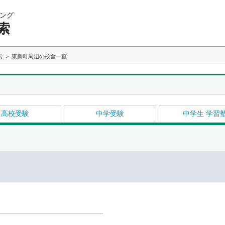
ング
索
索
東新町周辺の校舎一覧
高校受験
中学受験
中学生 学習