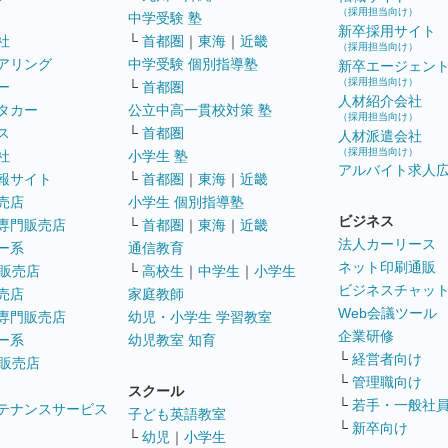
（採用担当向け）
中学受験 塾
新卒採用サイト
社
└
首都圏
｜
東海
｜
近畿
（採用担当向け）
アリング
中学受験 個別指導塾
新卒エージェン
（採用担当向け）
ー
└
首都圏
人材紹介会社
タカー
公立中高一貫校対策 塾
（採用担当向け）
ス
└
首都圏
人材派遣会社
（採用担当向け）
社
小学生 塾
アルバイト求人
報サイト
└
首都圏
｜
東海
｜
近畿
売店
小学生 個別指導塾
ビジネス
専門販売店
└
首都圏
｜
東海
｜
近畿
法人カーリース
ー系
通信教育
ネット印刷通販
販売店
└
高校生
｜
中学生
｜
小学生
ビジネスチャッ
売店
家庭教師
Web会議ツール
専門販売店
幼児・小学生 学習教室
企業研修
ー系
幼児教室 知育
└
経営者向け
販売店
└
管理職向け
スクール
└
若手・一般社
テナンスサービス
子ども英語教室
└
新卒向け
└
幼児
｜
小学生