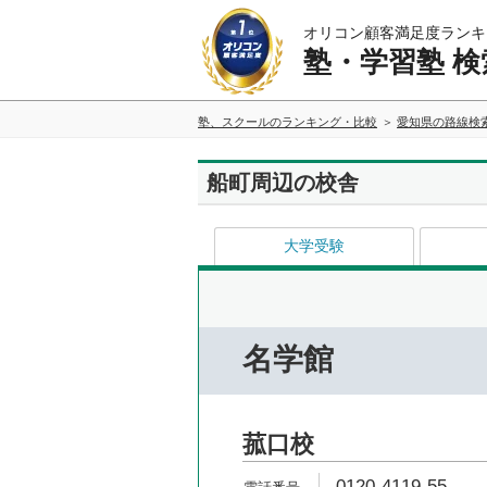
オリコン顧客満足度ランキ
塾・学習塾 検
塾、スクールのランキング・比較
愛知県の路線検
船町周辺の校舎
大学受験
名学館
菰口校
0120-4119-55