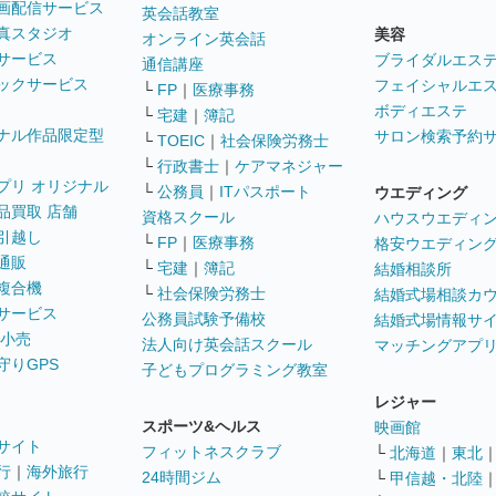
画配信サービス
英会話教室
真スタジオ
美容
オンライン英会話
サービス
ブライダルエス
通信講座
ックサービス
フェイシャルエ
└
FP
｜
医療事務
ボディエステ
└
宅建
｜
簿記
ナル作品限定型
サロン検索予約
└
TOEIC
｜
社会保険労務士
└
行政書士
｜
ケアマネジャー
プリ オリジナル
└
公務員
｜
ITパスポート
ウエディング
品買取 店舗
資格スクール
ハウスウエディ
引越し
└
FP
｜
医療事務
格安ウエディン
通販
└
宅建
｜
簿記
結婚相談所
複合機
└
社会保険労務士
結婚式場相談カ
サービス
公務員試験予備校
結婚式場情報サ
 小売
法人向け英会話スクール
マッチングアプ
守りGPS
子どもプログラミング教室
レジャー
スポーツ&ヘルス
映画館
サイト
フィットネスクラブ
└
北海道
｜
東北
行
｜
海外旅行
24時間ジム
└
甲信越・北陸