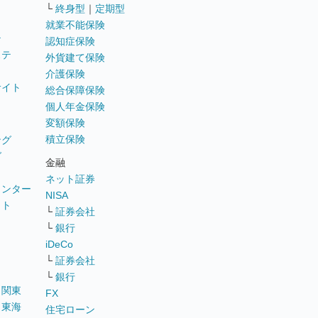
└
終身型
｜
定期型
就業不能保険
テ
認知症保険
ステ
外貨建て保険
介護保険
サイト
総合保障保険
個人年金保険
変額保険
積立保険
ング
グ
金融
ネット証券
ウンター
NISA
イト
└
証券会社
リ
└
銀行
iDeCo
└
証券会社
└
銀行
｜
関東
FX
｜
東海
住宅ローン