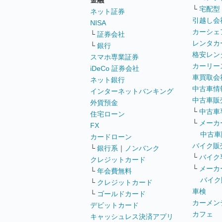
金融
└
宅配型
ネット証券
引越し会
NISA
カーシェ
└
証券会社
レンタカ
└
銀行
格安レン
スマホ専業証券
カーリー
iDeCo 証券会社
車買取会
ネット銀行
中古車情
インターネットバンキング
中古車販
外貨預金
└
中古車
住宅ローン
└
メーカ
FX
中古車
カードローン
バイク販
└
銀行系
｜
ノンバンク
└
バイク
クレジットカード
└
メーカ
└
年会費無料
バイク
└
クレジットカード
車検
└
ゴールドカード
カーメン
デビットカード
カフェ
キャッシュレス決済アプリ