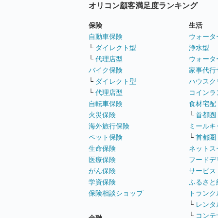
オリコン顧客満足度ランキング
保険
生活
自動車保険
ウォータ
└
ダイレクト型
浄水型
└
代理店型
ウォータ
バイク保険
家事代行
└
ダイレクト型
ハウスク
└
代理店型
コインラ
自転車保険
食材宅配
火災保険
└
首都圏
海外旅行保険
ミールキ
ペット保険
└
首都圏
生命保険
ネットス
医療保険
フードデ
がん保険
サービス
学資保険
ふるさと
保険相談ショップ
トランク
└
レンタ
└
コンテ