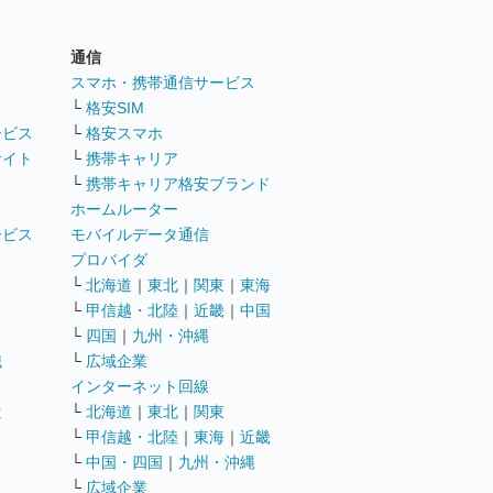
通信
ト
スマホ・携帯通信サービス
└
格安SIM
ービス
└
格安スマホ
サイト
└
携帯キャリア
└
携帯キャリア格安ブランド
ホームルーター
ービス
モバイルデータ通信
ト
プロバイダ
└
北海道
｜
東北
｜
関東
｜
東海
└
甲信越・北陸
｜
近畿
｜
中国
└
四国
｜
九州・沖縄
職
└
広域企業
インターネット回線
遣
└
北海道
｜
東北
｜
関東
└
甲信越・北陸
｜
東海
｜
近畿
ス
└
中国・四国
｜
九州・沖縄
└
広域企業