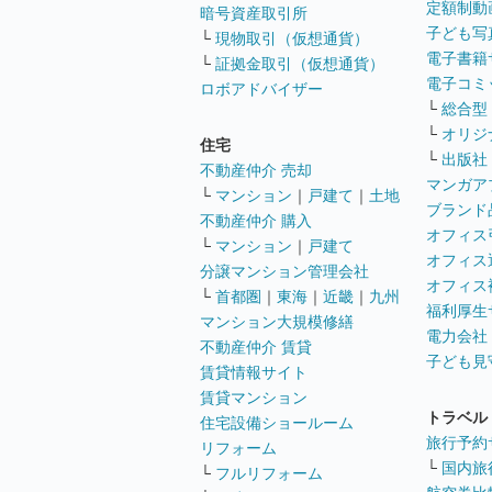
定額制動
暗号資産取引所
子ども写
└
現物取引（仮想通貨）
電子書籍
└
証拠金取引（仮想通貨）
電子コミ
ロボアドバイザー
└
総合型
└
オリジ
住宅
└
出版社
不動産仲介 売却
マンガア
└
マンション
｜
戸建て
｜
土地
ブランド
不動産仲介 購入
オフィス
└
マンション
｜
戸建て
オフィス
分譲マンション管理会社
オフィス
└
首都圏
｜
東海
｜
近畿
｜
九州
福利厚生
マンション大規模修繕
電力会社
不動産仲介 賃貸
子ども見
賃貸情報サイト
賃貸マンション
トラベル
住宅設備ショールーム
旅行予約
リフォーム
└
国内旅
└
フルリフォーム