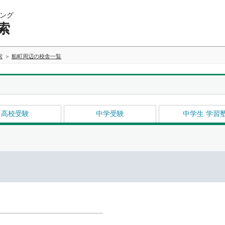
ング
索
索
船町周辺の校舎一覧
高校受験
中学受験
中学生 学習