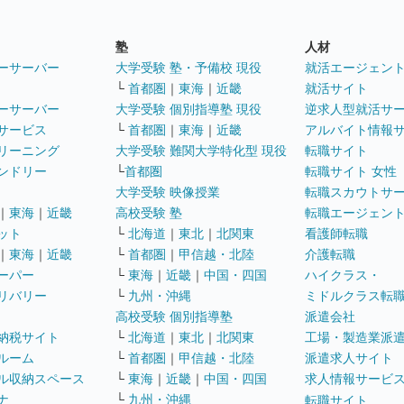
塾
人材
ーサーバー
大学受験 塾・予備校 現役
就活エージェン
└
首都圏
｜
東海
｜
近畿
就活サイト
ーサーバー
大学受験 個別指導塾 現役
逆求人型就活サ
サービス
└
首都圏
｜
東海
｜
近畿
アルバイト情報
リーニング
大学受験 難関大学特化型 現役
転職サイト
ンドリー
└
首都圏
転職サイト 女性
大学受験 映像授業
転職スカウトサ
｜
東海
｜
近畿
高校受験 塾
転職エージェン
ット
└
北海道
｜
東北
｜
北関東
看護師転職
｜
東海
｜
近畿
└
首都圏
｜
甲信越・北陸
介護転職
ーパー
└
東海
｜
近畿
｜
中国・四国
ハイクラス・
リバリー
└
九州・沖縄
ミドルクラス転
高校受験 個別指導塾
派遣会社
納税サイト
└
北海道
｜
東北
｜
北関東
工場・製造業派
ルーム
└
首都圏
｜
甲信越・北陸
派遣求人サイト
ル収納スペース
└
東海
｜
近畿
｜
中国・四国
求人情報サービ
ナ
└
九州・沖縄
転職サイト