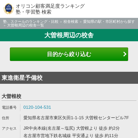
オリコン顧客満足度ランキング
塾・学習塾 検索
塾、スクールのランキング・比較
校舎検索
愛知県の駅・市区町村から探す
大曽根周辺の校舎一覧
大曽根周辺の校舎
目的から絞り込む
東進衛星予備校
大曽根校
0120-104-531
愛知県名古屋市東区矢田1-1-15 大曽根センタービル7F
JR中央本線(名古屋～塩尻) 大曽根より 徒歩 約2分
名古屋市営地下鉄名城線 平安通より 徒歩 約11分