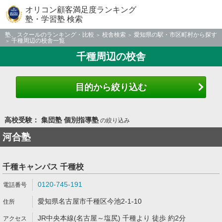
オリコン顧客満足度ランキング
塾・学習塾 検索
塾、スクールのランキング・比較
校舎検索
愛知県の駅・市区町村から探す
千種周辺の校舎一覧
千種周辺の校舎
目的から絞り込む
高校受験： 集団塾 個別指導塾
の絞り込み
河合塾
千種キャンパス 千種校
0120-745-191
愛知県名古屋市千種区今池2-1-10
JR中央本線(名古屋～塩尻) 千種より 徒歩 約2分