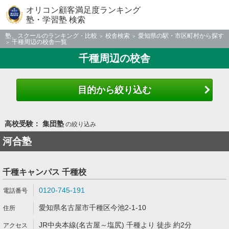
オリコン顧客満足度ランキング
塾・学習塾 検索
塾、スクールのランキング・比較
校舎検索
愛知県の駅・市区町村から探す
千種周辺の校舎一覧
千種周辺の校舎
目的から絞り込む
高校受験： 集団塾
の絞り込み
河合塾
千種キャンパス 千種校
0120-745-191
愛知県名古屋市千種区今池2-1-10
JR中央本線(名古屋～塩尻) 千種より 徒歩 約2分