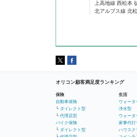
上高地線 西松本 徒
北アルプス線 北松
オリコン顧客満足度ランキング
保険
生活
自動車保険
ウォータ
└
ダイレクト型
浄水型
└
代理店型
ウォータ
バイク保険
家事代行
└
ダイレクト型
ハウスク
└
代理店型
コインラ