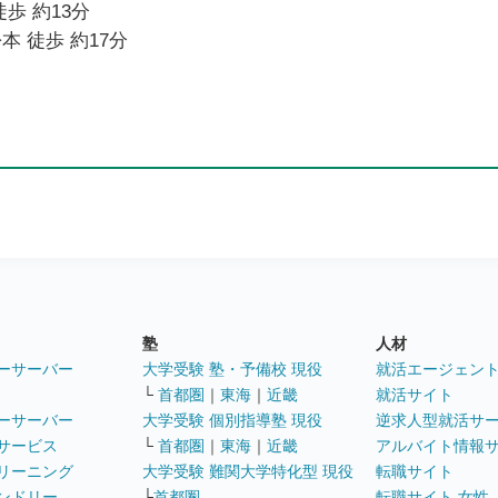
歩 約13分
本 徒歩 約17分
塾
人材
ーサーバー
大学受験 塾・予備校 現役
就活エージェン
└
首都圏
｜
東海
｜
近畿
就活サイト
ーサーバー
大学受験 個別指導塾 現役
逆求人型就活サ
サービス
└
首都圏
｜
東海
｜
近畿
アルバイト情報
リーニング
大学受験 難関大学特化型 現役
転職サイト
ンドリー
└
首都圏
転職サイト 女性