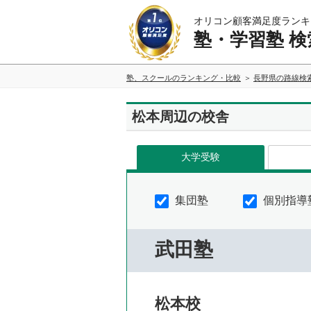
オリコン顧客満足度ランキ
塾・学習塾 検
塾、スクールのランキング・比較
長野県の路線検
松本周辺の校舎
大学受験
集団塾
個別指導
武田塾
松本校