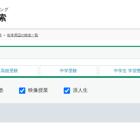
ング
索
索
松本周辺の校舎一覧
高校受験
中学受験
中学生 学習
塾
映像授業
浪人生