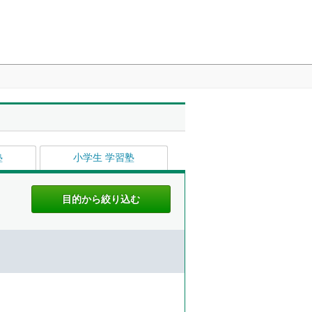
塾
小学生 学習塾