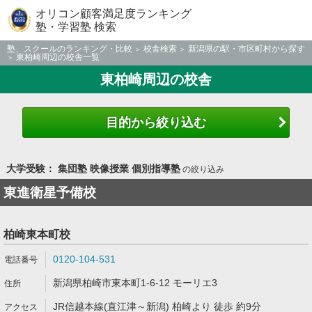
オリコン顧客満足度ランキング
塾・学習塾 検索
塾、スクールのランキング・比較
校舎検索
新潟県の駅・市区町村から探す
東柏崎周辺の校舎一覧
東柏崎周辺の校舎
目的から絞り込む
大学受験： 集団塾 映像授業 個別指導塾
の絞り込み
東進衛星予備校
柏崎東本町校
0120-104-531
新潟県柏崎市東本町1-6-12 モーリエ3
JR信越本線(直江津～新潟) 柏崎より 徒歩 約9分