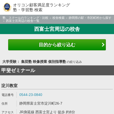
オリコン顧客満足度ランキング
塾・学習塾 検索
塾、スクールのランキング・比較
校舎検索
静岡県の駅・市区町村から探す
西富士宮周辺の校舎一覧
西富士宮周辺の校舎
目的から絞り込む
大学受験： 集団塾 映像授業 個別指導塾
の絞り込み
甲斐ゼミナール
淀川教室
0544-23-0840
静岡県富士宮市淀川町26-7
JR身延線 西富士宮より 徒歩 約8分