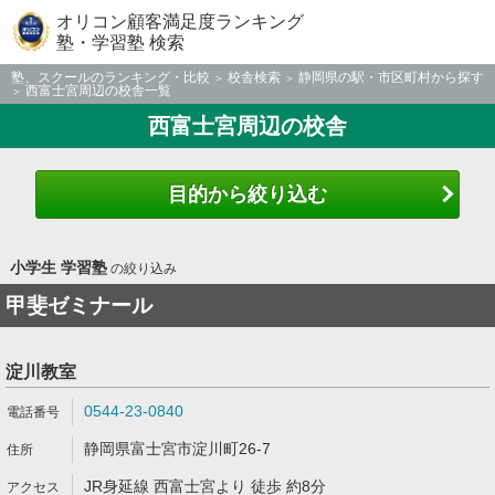
オリコン顧客満足度ランキング
塾・学習塾 検索
塾、スクールのランキング・比較
校舎検索
静岡県の駅・市区町村から探す
西富士宮周辺の校舎一覧
西富士宮周辺の校舎
目的から絞り込む
小学生 学習塾
の絞り込み
甲斐ゼミナール
淀川教室
0544-23-0840
静岡県富士宮市淀川町26-7
JR身延線 西富士宮より 徒歩 約8分